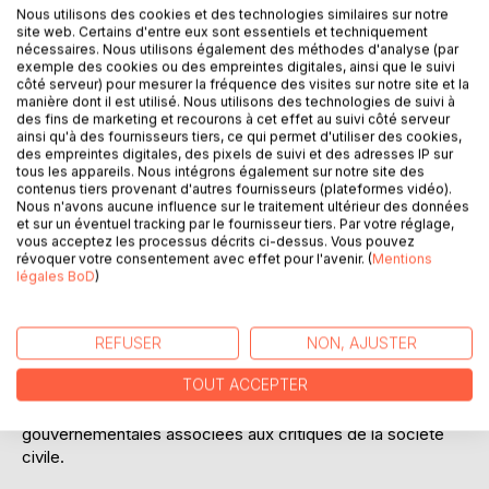
Nous utilisons des cookies et des technologies similaires sur notre
site web. Certains d'entre eux sont essentiels et techniquement
nécessaires. Nous utilisons également des méthodes d'analyse (par
exemple des cookies ou des empreintes digitales, ainsi que le suivi
côté serveur) pour mesurer la fréquence des visites sur notre site et la
DESCRIPTION
manière dont il est utilisé. Nous utilisons des technologies de suivi à
des fins de marketing et recourons à cet effet au suivi côté serveur
ainsi qu'à des fournisseurs tiers, ce qui permet d'utiliser des cookies,
des empreintes digitales, des pixels de suivi et des adresses IP sur
Cet ouvrage est une chronologie qui relate la gestion de la
tous les appareils. Nous intégrons également sur notre site des
crise sanitaire du Covid-19 en France. Une pandémie
contenus tiers provenant d'autres fournisseurs (plateformes vidéo).
venant troubler les calendriers militants, politiques et
Nous n'avons aucune influence sur le traitement ultérieur des données
et sur un éventuel tracking par le fournisseur tiers. Par votre réglage,
bouleverser la vie de millions de personnes dans le monde.
vous acceptez les processus décrits ci-dessus. Vous pouvez
La gestion de cette crise, en France, a déjà fait l'objet de
révoquer votre consentement avec effet pour l'avenir. (
Mentions
commissions d'enquête mais aussi de nombreuses
légales BoD
)
plaintes à l'encontre des membres du gouvernement.
Autant dire qu'elle a fait couler beaucoup d'encre !
REFUSER
NON, AJUSTER
Vous y trouverez un chapitre dédié aux alertes mondiales
TOUT ACCEPTER
sur le risque de pandémie, un autre est dédié à la gestion
des masques, le tout rythmé par les prises de décisions
gouvernementales associées aux critiques de la société
civile.