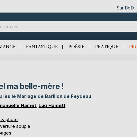
Sur BoD
MANCE
FANTASTIQUE
POÉSIE
PRATIQUE
PR
el ma belle-mère !
près le Mariage de Barillon de Feydeau
anuelle Hamet
,
Luq Hamett
s & photo
verture souple
pages