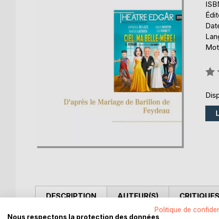
ISB
Édi
Date
Lang
Mot
Éval
0%
Disp
DESCRIPTION
AUTEUR(S)
CRITIQUES
Politique de confiden
Nous respectons la protection des données