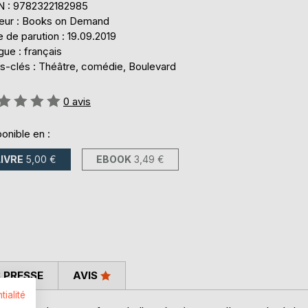
N : 9782322182985
teur : Books on Demand
 de parution : 19.09.2019
ue : français
s-clés : Théâtre, comédie, Boulevard
uation:
0
avis
onible en :
LIVRE
5,00 €
EBOOK
3,49 €
 PRESSE
AVIS
tialité