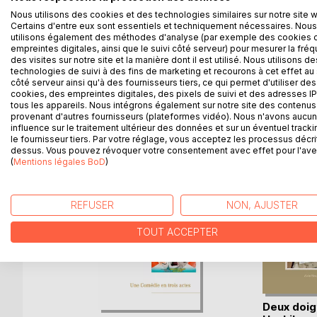
Quand le fiancé, amoureux fou d'une jeune et bel
Nous utilisons des cookies et des technologies similaires sur notre site 
mairie aviné et que le premier mari de celle-ci, 
Certains d'entre eux sont essentiels et techniquement nécessaires. Nous
phoque... Le malheur des uns fait le bonheur des a
utilisons également des méthodes d'analyse (par exemple des cookies 
Un couple à trois désopilant, dans un Feydeau méco
empreintes digitales, ainsi que le suivi côté serveur) pour mesurer la fré
des visites sur notre site et la manière dont il est utilisé. Nous utilisons de
technologies de suivi à des fins de marketing et recourons à cet effet au 
côté serveur ainsi qu'à des fournisseurs tiers, ce qui permet d'utiliser des
cookies, des empreintes digitales, des pixels de suivi et des adresses IP
tous les appareils. Nous intégrons également sur notre site des contenus 
D’AUTRES TITRES À D
provenant d'autres fournisseurs (plateformes vidéo). Nous n'avons aucu
influence sur le traitement ultérieur des données et sur un éventuel tracki
le fournisseur tiers. Par votre réglage, vous acceptez les processus décri
dessus. Vous pouvez révoquer votre consentement avec effet pour l'aven
(
Mentions légales BoD
)
REFUSER
NON, AJUSTER
TOUT ACCEPTER
m-Farsi
Deux doig