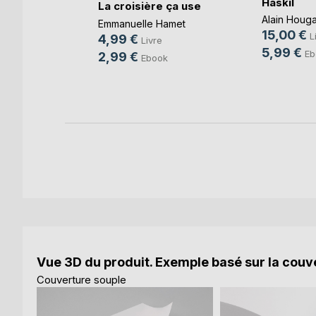
Haskil
La croisière ça use
Alain Houg
Emmanuelle Hamet
re
15,00 €
L
4,99 €
Livre
k
5,99 €
Eb
2,99 €
Ebook
Vue 3D du produit. Exemple basé sur la couve
Couverture souple