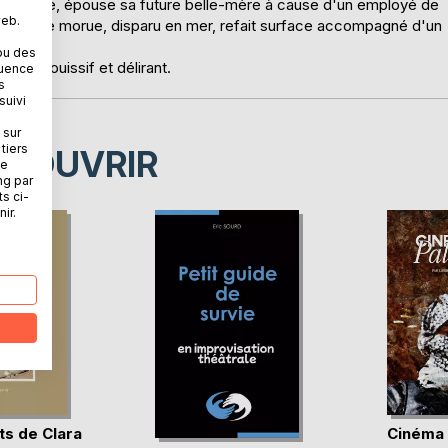
le blonde, épouse sa future belle-mère à cause d'un employé de
web.
pêcheur de morue, disparu en mer, refait surface accompagné d'un
utres !
ou des
nnu, jouissif et délirant.
quence
s
suivi
 sur
tiers
ÉCOUVRIR
ne
ng par
ts ci-
ir.
ts de Clara
Cinéma 