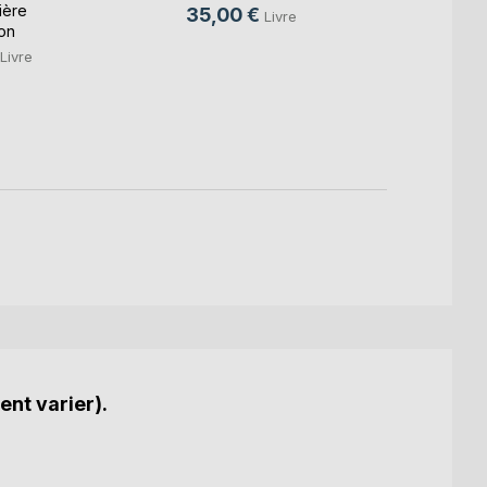
Voyag
ière
35,00 €
Livre
on
Matthi
Livre
6,00
3,99
ent varier).