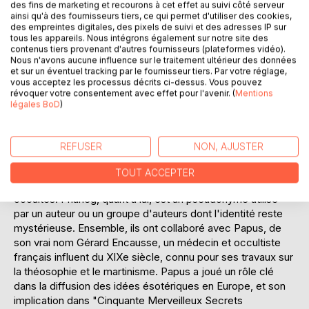
des fins de marketing et recourons à cet effet au suivi côté serveur
saura séduire aussi bien les novices que les initiés. Ce livre
ainsi qu'à des fournisseurs tiers, ce qui permet d'utiliser des cookies,
est une invitation à découvrir comment l'alchimie, souvent
des empreintes digitales, des pixels de suivi et des adresses IP sur
tous les appareils. Nous intégrons également sur notre site des
perçue comme une quête de la pierre philosophale, est en
contenus tiers provenant d'autres fournisseurs (plateformes vidéo).
réalité une voie de connaissance de soi et de l'univers.
Nous n'avons aucune influence sur le traitement ultérieur des données
et sur un éventuel tracking par le fournisseur tiers. Par votre réglage,
__________________________________________
vous acceptez les processus décrits ci-dessus. Vous pouvez
révoquer votre consentement avec effet pour l'avenir. (
Mentions
légales BoD
)
BIOGRAPHIE DE L'AUTEUR :
Georges Descormiers, souvent associé à Phaneg, est un
auteur dont les contributions à l'étude de l'alchimie et de
REFUSER
NON, AJUSTER
l'occultisme sont notables. Bien que les détails
biographiques soient limités, Descormiers est reconnu
TOUT ACCEPTER
pour son approche rigoureuse et érudite des sciences
occultes. Phaneg, quant à lui, est un pseudonyme utilisé
par un auteur ou un groupe d'auteurs dont l'identité reste
mystérieuse. Ensemble, ils ont collaboré avec Papus, de
son vrai nom Gérard Encausse, un médecin et occultiste
français influent du XIXe siècle, connu pour ses travaux sur
la théosophie et le martinisme. Papus a joué un rôle clé
dans la diffusion des idées ésotériques en Europe, et son
implication dans "Cinquante Merveilleux Secrets