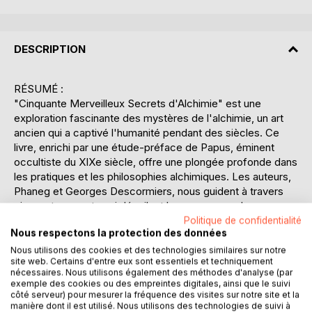
DESCRIPTION
RÉSUMÉ :
"Cinquante Merveilleux Secrets d'Alchimie" est une
exploration fascinante des mystères de l'alchimie, un art
ancien qui a captivé l'humanité pendant des siècles. Ce
livre, enrichi par une étude-préface de Papus, éminent
occultiste du XIXe siècle, offre une plongée profonde dans
les pratiques et les philosophies alchimiques. Les auteurs,
Phaneg et Georges Descormiers, nous guident à travers
cinquante secrets qui dévoilent les processus de
transformation de la matière et de l'esprit, soulignant
Politique de confidentialité
Nous respectons la protection des données
l'interconnexion entre le monde matériel et spirituel.
L'ouvrage met en lumière les symboles et les rituels
Nous utilisons des cookies et des technologies similaires sur notre
site web. Certains d'entre eux sont essentiels et techniquement
alchimiques, tout en démystifiant les concepts souvent
nécessaires. Nous utilisons également des méthodes d'analyse (par
obscurs de cette discipline ésotérique. En s'appuyant sur
exemple des cookies ou des empreintes digitales, ainsi que le suivi
des textes anciens et des traditions ésotériques, les
côté serveur) pour mesurer la fréquence des visites sur notre site et la
manière dont il est utilisé. Nous utilisons des technologies de suivi à
auteurs proposent une lecture accessible et érudite qui