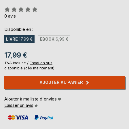
Évaluation:
0%
0
avis
Disponible en :
LIVRE
17,99 €
EBOOK
6,99 €
17,99 €
TVA incluse /
Envoi en sus
disponible (dès maintenant)
AJOUTER AU PANIER
Ajouter à ma liste d'envies
Laisser un avis