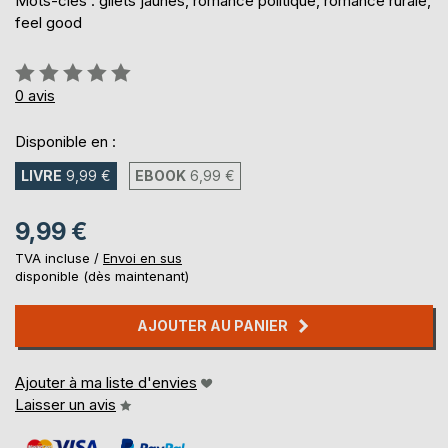
Mots-clés : gilets jaunes, romance politique, romance rurale,
feel good
Évaluation:
0%
0
avis
Disponible en :
LIVRE
9,99 €
EBOOK
6,99 €
9,99 €
TVA incluse /
Envoi en sus
disponible (dès maintenant)
AJOUTER AU PANIER
Ajouter à ma liste d'envies
Laisser un avis