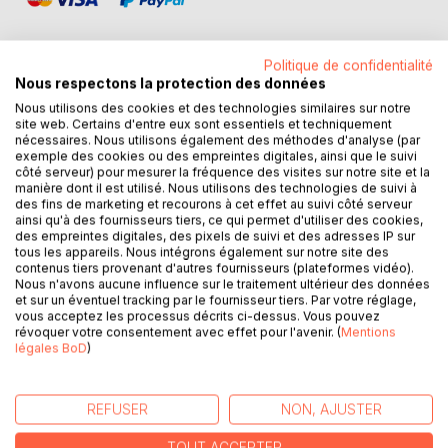
Politique de confidentialité
Nous respectons la protection des données
Nous utilisons des cookies et des technologies similaires sur notre
DESCRIPTION
site web. Certains d'entre eux sont essentiels et techniquement
nécessaires. Nous utilisons également des méthodes d'analyse (par
exemple des cookies ou des empreintes digitales, ainsi que le suivi
Une jeune parisienne empêtrée de clichés sur la campagne
côté serveur) pour mesurer la fréquence des visites sur notre site et la
emménage dans un petit village rural tandis que débute en
manière dont il est utilisé. Nous utilisons des technologies de suivi à
des fins de marketing et recourons à cet effet au suivi côté serveur
France le mouvement des gilets jaunes.
ainsi qu'à des fournisseurs tiers, ce qui permet d'utiliser des cookies,
des empreintes digitales, des pixels de suivi et des adresses IP sur
Comme 58% des jeunes urbains, Clara et Ugo rêvent de
tous les appareils. Nous intégrons également sur notre site des
contenus tiers provenant d'autres fournisseurs (plateformes vidéo).
vivre à la campagne. Mais eux, ils vont vraiment le faire ! Ils
Nous n'avons aucune influence sur le traitement ultérieur des données
ont 32 ans, ils sont amoureux, et ils veulent construire une
et sur un éventuel tracking par le fournisseur tiers. Par votre réglage,
vie saine, frugale, écologique et conviviale. Pour cela, Clara
vous acceptez les processus décrits ci-dessus. Vous pouvez
révoquer votre consentement avec effet pour l'avenir. (
Mentions
renonce à Paris et à sa carrière d'avocate. Elle emménage
légales BoD
)
à la fin de l'été 2018 dans un village de 600 habitants dans
l'Indre. Il est prévu qu'Ugo la rejoigne plus tard. Mais le
temps est long et Clara déprime. Car évidemment rien ne
REFUSER
NON, AJUSTER
se passe comme elle l'avait imaginé : personne ne lui
adresse la parole, elle vit terrée dans sa maison à se
TOUT ACCEPTER