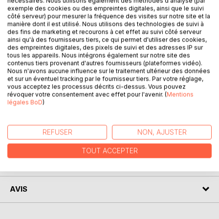
nécessaires. Nous utilisons également des méthodes d'analyse (par
exemple des cookies ou des empreintes digitales, ainsi que le suivi
côté serveur) pour mesurer la fréquence des visites sur notre site et la
manière dont il est utilisé. Nous utilisons des technologies de suivi à
Enzo Ferrari, Caroll Shelby, deux personnages parfaitement
des fins de marketing et recourons à cet effet au suivi côté serveur
opposés, unie par une même passion, la compétition
ainsi qu'à des fournisseurs tiers, ce qui permet d'utiliser des cookies,
automobile. Le transalpin représente la vielle Italie
des empreintes digitales, des pixels de suivi et des adresses IP sur
tous les appareils. Nous intégrons également sur notre site des
traditionnelle, où la "combinazione", fait partie du décors, le
contenus tiers provenant d'autres fournisseurs (plateformes vidéo).
texan, la décontraction et le rêve américain où tout devient
Nous n'avons aucune influence sur le traitement ultérieur des données
possible. Les deux hommes auraient pu s'unir pour un
et sur un éventuel tracking par le fournisseur tiers. Par votre réglage,
vous acceptez les processus décrits ci-dessus. Vous pouvez
même combat sportif, une incompatibilité de caractère, les
révoquer votre consentement avec effet pour l'avenir. (
Mentions
divisent et les séparent. Leur antagonisme, va écrire la plus
légales BoD
)
belle page de la course d'endurance.
REFUSER
NON, AJUSTER
AUTEUR(S)
TOUT ACCEPTER
CRITIQUES PRESSE
AVIS