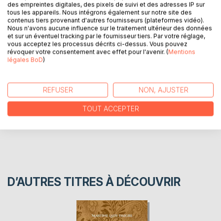
des empreintes digitales, des pixels de suivi et des adresses IP sur
tous les appareils. Nous intégrons également sur notre site des
Coccinella fête le Printemps avec tous ses amis, un livre
contenus tiers provenant d'autres fournisseurs (plateformes vidéo).
pour les petits et les grands.
Nous n'avons aucune influence sur le traitement ultérieur des données
A partir de 3 ans.
et sur un éventuel tracking par le fournisseur tiers. Par votre réglage,
vous acceptez les processus décrits ci-dessus. Vous pouvez
révoquer votre consentement avec effet pour l'avenir. (
Mentions
légales BoD
)
AUTEUR(S)
CRITIQUES PRESSE
REFUSER
NON, AJUSTER
TOUT ACCEPTER
AVIS
D’AUTRES TITRES À DÉCOUVRIR