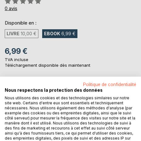
0%
0
avis
Disponible en :
LIVRE
10,00 €
EBOOK
6,99 €
6,99 €
TVA incluse
Téléchargement disponible dès maintenant
Politique de confidentialité
AJOUTER AU PANIER
Nous respectons la protection des données
Nous utilisons des cookies et des technologies similaires sur notre
site web. Certains d'entre eux sont essentiels et techniquement
Ajouter à ma liste d'envies
nécessaires. Nous utilisons également des méthodes d'analyse (par
Laisser un avis
exemple des cookies ou des empreintes digitales, ainsi que le suivi
côté serveur) pour mesurer la fréquence des visites sur notre site et la
manière dont il est utilisé. Nous utilisons des technologies de suivi à
des fins de marketing et recourons à cet effet au suivi côté serveur
ainsi qu'à des fournisseurs tiers, ce qui permet d'utiliser des cookies,
des empreintes digitales, des pixels de suivi et des adresses IP sur