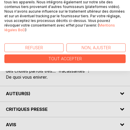
tous les appareils. Nous intégrons également sur notre site des
contenus tiers provenant d'autres fournisseurs (plateformes vidéo).
Nous n'avons aucune influence sur le traitement ultérieur des données
et sur un éventuel tracking par le fournisseur tiers. Par votre réglage,
DESCRIPTION
vous acceptez les processus décrits ci-dessus. Vous pouvez
révoquer votre consentement avec effet pour l'avenir. (
Mentions
légales BoD
)
Prenez des histoires contemporaines, des récits de fiction
ou fantastiques,
Ajoutez quelques zestes d'humour, de sentiments ou de
REFUSER
NON, AJUSTER
suspens,
Mélangez le tout.
TOUT ACCEPTER
Vous obtiendrez un délicieux cocktail de nouvelles avec
des chutes parfois très..." fracassantes" !
De quoi vous enivrer.
AUTEUR(S)
CRITIQUES PRESSE
AVIS