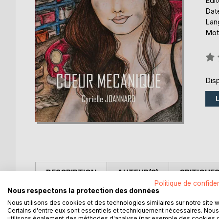
Édi
Date
Lang
Mot
Éval
0%
Disp
DESCRIPTION
AUTEUR(S)
CRITIQUES
Politique de confiden
Nous respectons la protection des données
L'avenir de Mélody était déjà tout tracé : réussir
Nous utilisons des cookies et des technologies similaires sur notre site 
dans le cas contraire, travailler dans le garage de
Certains d'entre eux sont essentiels et techniquement nécessaires. Nous
force au bal du gouverneur, où elle fit la rencontre d
utilisons également des méthodes d'analyse (par exemple des cookies 