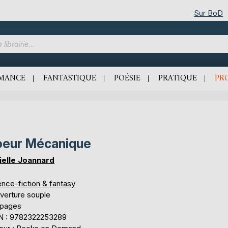
Sur BoD
MANCE
FANTASTIQUE
POÉSIE
PRATIQUE
PR
eur Mécanique
ielle Joannard
ence-fiction & fantasy
verture souple
 pages
N : 9782322253289