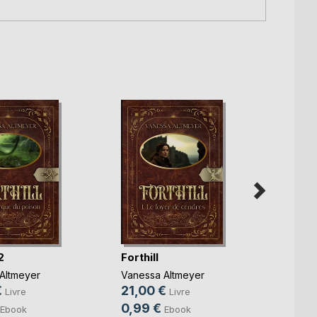
2
Forthill
Le tr
hérit
Altmeyer
Vanessa Altmeyer
Solène
€
21,00 €
Livre
Livre
30,0
0,99 €
Ebook
Ebook