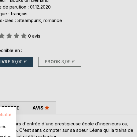
teur : Books on Demand
 de parution : 01.12.2020
ue : français
s-clés : Steampunk, romance
uation:
0
avis
onible en :
LIVRE
10,00 €
EBOOK
3,99 €
 PRESSE
AVIS
tialité
 le concours d'entrée d'une prestigieuse école d'ingénieurs ou,
web.
 son père. C'est sans compter sur sa soeur Léana qui la traina de
'un client plutôt particulier.
ou des