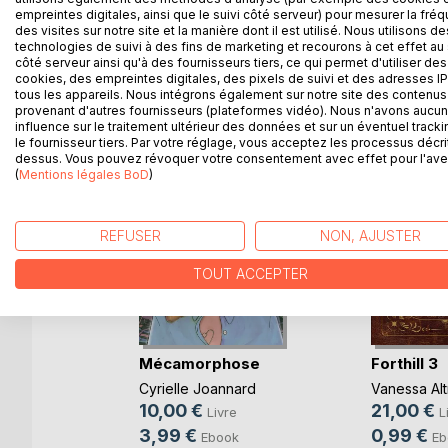
empreintes digitales, ainsi que le suivi côté serveur) pour mesurer la fré
des visites sur notre site et la manière dont il est utilisé. Nous utilisons de
technologies de suivi à des fins de marketing et recourons à cet effet au 
côté serveur ainsi qu'à des fournisseurs tiers, ce qui permet d'utiliser des
cookies, des empreintes digitales, des pixels de suivi et des adresses IP
D’AUTRES TITRES À D
tous les appareils. Nous intégrons également sur notre site des contenus 
provenant d'autres fournisseurs (plateformes vidéo). Nous n'avons aucu
influence sur le traitement ultérieur des données et sur un éventuel tracki
le fournisseur tiers. Par votre réglage, vous acceptez les processus décri
dessus. Vous pouvez révoquer votre consentement avec effet pour l'aven
(
Mentions légales BoD
)
REFUSER
NON, AJUSTER
TOUT ACCEPTER
zon
Mécamorphose
Forthill 3
Cyrielle Joannard
Vanessa Al
re
10,00 €
21,00 €
Livre
L
3,99 €
0,99 €
Ebook
Eb