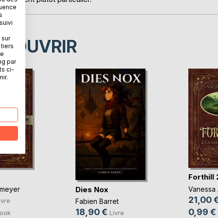
quence
s
suivi
 sur
ÉCOUVRIR
tiers
ne
ng par
ts ci-
ir.
Forthill 
Dies Nox
tmeyer
Vanessa 
21,00 
ivre
Fabien Barret
0,99 €
18,90 €
ook
Livre