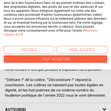
DESCRIPTION
ainsi qu'à des fournisseurs tiers, ce qui permet d'utiliser des cookies,
des empreintes digitales, des pixels de suivi et des adresses IP sur
tous les appareils. Nous intégrons également sur notre site des
contenus tiers provenant d'autres fournisseurs (plateformes vidéo).
La colère enlaidit. C'est du moins ce qu'on disait jadis aux
Nous n'avons aucune influence sur le traitement ultérieur des données
enfants. Mais le dit-on encore ? Et le contraire de la colère
et sur un éventuel tracking par le fournisseur tiers. Par votre réglage,
vous acceptez les processus décrits ci-dessus. Vous pouvez
n'est-il pas l'indifférence, c'est-à-dire, dans le meilleur des
révoquer votre consentement avec effet pour l'avenir. (
Mentions
cas, un faux-nez de la soumission, qui n'est pas chose
légales BoD
)
moins laide ? Hélas ! Qui ose encore lancer à un fâcheux,
ainsi qu'un Maupertuis défiant un Mendoza : "Je ne vous
aime pas et vous êtes laid !" ?
REFUSER
NON, AJUSTER
Les fâcheux ne méritent que fâcheries. Mais ces fâcheux
TOUT ACCEPTER
pullulent, infestent le monde, aussi la colère enfle-t-elle, et
cette enflure n'est que prélude à explosion ou implosion.
"Détruire !" dit la colère. "Déconstruire !" répond la
soumission. Les colères ne naissent pas toutes égales en
dignité, et les huit poèmes de ce sixième numéro du
feuilleton poétique de l'année 2022 vous le vont démontrer.
AUTEUR(S)