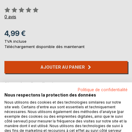
Évaluation:
0%
0
avis
4,99 €
TVA incluse
Téléchargement disponible dès maintenant
AJOUTER AU PANIER
Ajouter à ma liste d'envies
Politique de confidentialité
Laisser un avis
Nous respectons la protection des données
Nous utilisons des cookies et des technologies similaires sur notre
site web. Certains d'entre eux sont essentiels et techniquement
nécessaires. Nous utilisons également des méthodes d'analyse (par
exemple des cookies ou des empreintes digitales, ainsi que le suivi
côté serveur) pour mesurer la fréquence des visites sur notre site et la
manière dont il est utilisé. Nous utilisons des technologies de suivi à
des fins de marketing et recourons à cet effet au suivi côté serveur