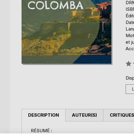
DRM 
ISB
Édi
Date
Lang
Mots
et j
Acce
Éval
0%
Disp
DESCRIPTION
AUTEUR(S)
CRITIQUES
RÉSUMÉ :