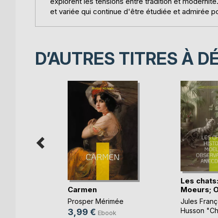
explorent les tensions entre tradition et modernit
et variée qui continue d'être étudiée et admirée p
D’AUTRES TITRES À D
Les chats:
u Mont
Carmen
Moeurs; Ob
Prosper Mérimée
Jules Franço
u
Husson "Ch
3,99 €
Ebook