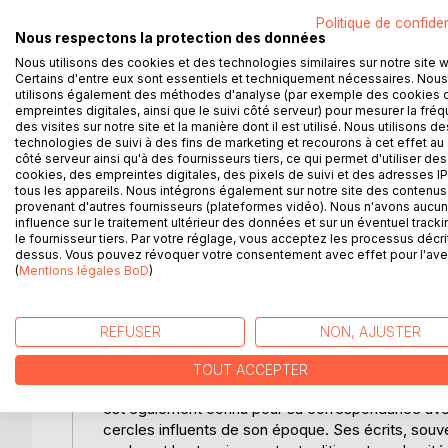
"Colomba" est une oeuvre magistrale de Prosper 
Politique de confiden
corse. Au coeur de ce récit, Colomba, une jeune 
Nous respectons la protection des données
traditions insulaires. Son frère, Orso della Rebbia
Nous utilisons des cookies et des technologies similaires sur notre site 
dans une spirale de vengeance familiale suite au 
Certains d'entre eux sont essentiels et techniquement nécessaires. Nous
presque ethnographique les coutumes corses, offr
utilisons également des méthodes d'analyse (par exemple des cookies 
empreintes digitales, ainsi que le suivi côté serveur) pour mesurer la fré
qui régissent la société locale. À travers une narr
des visites sur notre site et la manière dont il est utilisé. Nous utilisons de
moraux d'Orso, tiraillé entre son désir de modernit
technologies de suivi à des fins de marketing et recourons à cet effet au 
non seulement une étude de caractère, mais aussi 
côté serveur ainsi qu'à des fournisseurs tiers, ce qui permet d'utiliser des
cookies, des empreintes digitales, des pixels de suivi et des adresses IP
Mérimée réussit à capturer l'essence de la Corse,
tous les appareils. Nous intégrons également sur notre site des contenus 
construisant une intrigue palpitante et émotionn
provenant d'autres fournisseurs (plateformes vidéo). Nous n'avons aucu
quiconque s'intéresse aux dynamiques culturelles
influence sur le traitement ultérieur des données et sur un éventuel tracki
le fournisseur tiers. Par votre réglage, vous acceptez les processus décri
dessus. Vous pouvez révoquer votre consentement avec effet pour l'aven
L'AUTEUR :
(
Mentions légales BoD
)
Prosper Mérimée, né le 28 septembre 1803 à Paris, 
d'un peintre et d'une mère cultivée, il baigne dès
intellectuel. Mérimée se fait d'abord connaître pa
REFUSER
NON, AJUSTER
inspirant l'opéra célèbre de Bizet. Il est reconnu 
fantastique. En 1834, il est nommé inspecteur gén
TOUT ACCEPTER
voyager à travers la France et l'Europe, enrichissa
est également connu pour sa correspondance avec 
cercles influents de son époque. Ses écrits, souven