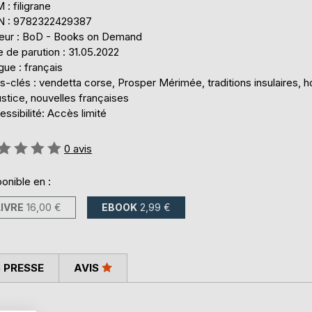
: filigrane
N : 9782322429387
teur : BoD - Books on Demand
 de parution : 31.05.2022
ue : français
-clés : vendetta corse, Prosper Mérimée, traditions insulaires, 
ustice, nouvelles françaises
ssibilité: Accès limité
uation:
0
avis
onible en :
LIVRE
16,00 €
EBOOK
2,99 €
 PRESSE
AVIS