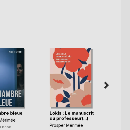
bre bleue
Lokis : Le manuscrit
La Ven
du professeur(...)
Mérimée
Prosp
Prosper Mérimée
2,99
Ebook