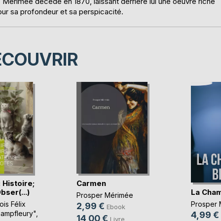
é. Mérimée décède en 1870, laissant derrière lui une oeuvre riche
our sa profondeur et sa perspicacité.
ÉCOUVRIR
 Histoire;
Carmen
La Cham
ser(...)
Prosper Mérimée
Prosper 
is Félix
2,99 €
Ebook
ampfleury"
,
4,99 €
14,00 €
Livre