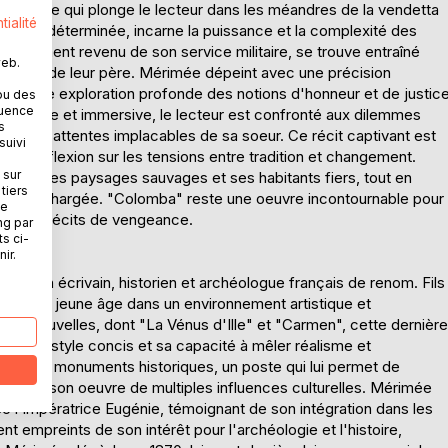
Mérimée qui plonge le lecteur dans les méandres de la vendetta
tialité
femme déterminée, incarne la puissance et la complexité des
, récemment revenu de son service militaire, se trouve entraîné
web.
meurtre de leur père. Mérimée dépeint avec une précision
ant une exploration profonde des notions d'honneur et de justic
ou des
quence
ation riche et immersive, le lecteur est confronté aux dilemmes
s
é et les attentes implacables de sa soeur. Ce récit captivant est
suivi
une réflexion sur les tensions entre tradition et changement.
 sur
 avec ses paysages sauvages et ses habitants fiers, tout en
tiers
ellement chargée. "Colomba" reste une oeuvre incontournable pour
ne
 et aux récits de vengeance.
ng par
ts ci-
ir.
est un écrivain, historien et archéologue français de renom. Fils
 son plus jeune âge dans un environnement artistique et
r ses nouvelles, dont "La Vénus d'Ille" et "Carmen", cette dernière
pour son style concis et sa capacité à mêler réalisme et
éral des monuments historiques, un poste qui lui permet de
nt ainsi son oeuvre de multiples influences culturelles. Mérimée
l'impératrice Eugénie, témoignant de son intégration dans les
t empreints de son intérêt pour l'archéologie et l'histoire,