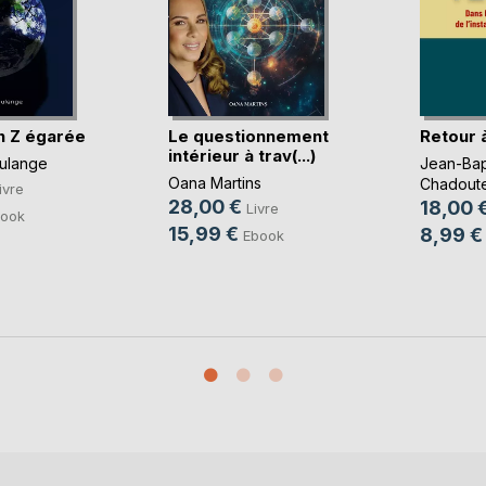
n Z égarée
Le questionnement
Retour à
intérieur à trav(...)
ulange
Jean-Bap
Oana Martins
Chadout
ivre
28,00 €
18,00 
Livre
ook
15,99 €
8,99 €
Ebook