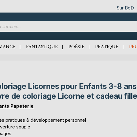
Sur BoD
MANCE
FANTASTIQUE
POÉSIE
PRATIQUE
PR
loriage Licornes pour Enfants 3-8 ans
vre de coloriage Licorne et cadeau fill
ants Papeterie
res pratiques & développement personnel
verture souple
pages