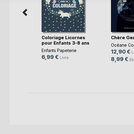
Coloriage Licornes
Chère Ge
pour Enfants 3-8 ans
r terre,
Océane Co
...)
Enfants Papeterie
12,90 €
L
6,99 €
,
Annelise
Livre
8,99 €
Eb
n
, ...
k