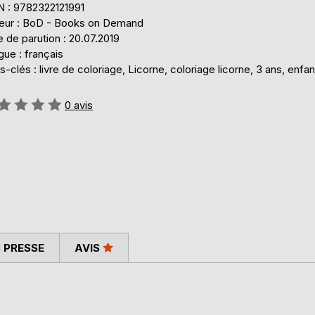
N : 9782322121991
teur : BoD - Books on Demand
 de parution : 20.07.2019
ue : français
-clés : livre de coloriage, Licorne, coloriage licorne, 3 ans, enfan
uation:
0
avis
 PRESSE
AVIS