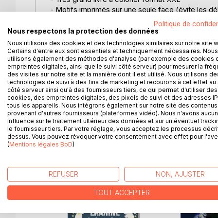
- Motifs imprimés sur une seule face (évite les 
- Variations de licornes
Politique de confiden
- Pour les enfants de 2 à 5 ans
Nous respectons la protection des données
- Couverture souple et robuste de style mat, cool
Nous utilisons des cookies et des technologies similaires sur notre site 
Certains d'entre eux sont essentiels et techniquement nécessaires. Nous
utilisons également des méthodes d'analyse (par exemple des cookies 
Tous les motifs sont spécialement mignons et ada
empreintes digitales, ainsi que le suivi côté serveur) pour mesurer la fré
faisant du coloriage ou de la peinture, il y a toujou
des visites sur notre site et la manière dont il est utilisé. Nous utilisons de
technologies de suivi à des fins de marketing et recourons à cet effet au 
côté serveur ainsi qu'à des fournisseurs tiers, ce qui permet d'utiliser des
Le livre à colorier des licornes avec ses nombreux
cookies, des empreintes digitales, des pixels de suivi et des adresses IP
qui aiment le coloriage et les licornes.
tous les appareils. Nous intégrons également sur notre site des contenus 
provenant d'autres fournisseurs (plateformes vidéo). Nous n'avons aucu
influence sur le traitement ultérieur des données et sur un éventuel tracki
le fournisseur tiers. Par votre réglage, vous acceptez les processus décri
dessus. Vous pouvez révoquer votre consentement avec effet pour l'aven
D’AUTRES TITRES À D
(
Mentions légales BoD
)
REFUSER
NON, AJUSTER
TOUT ACCEPTER