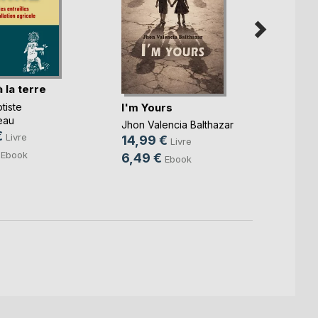
 la terre
L'Omb
I'm Yours
tiste
Christ
eau
24,9
Jhon Valencia Balthazar
€
Livre
8,49
14,99 €
Livre
Ebook
6,49 €
Ebook