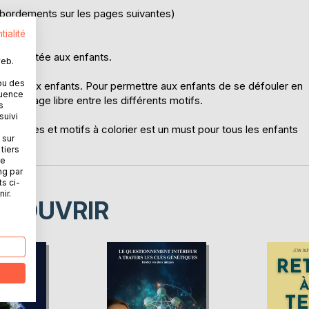
débordements sur les pages suivantes)
tialité
 et adaptée aux enfants.
web.
ou des
ptés aux enfants. Pour permettre aux enfants de se défouler en
quence
rs une page libre entre les différents motifs.
s
suivi
 modèles et motifs à colorier est un must pour tous les enfants
 sur
tiers
ne
ng par
ts ci-
ir.
ÉCOUVRIR