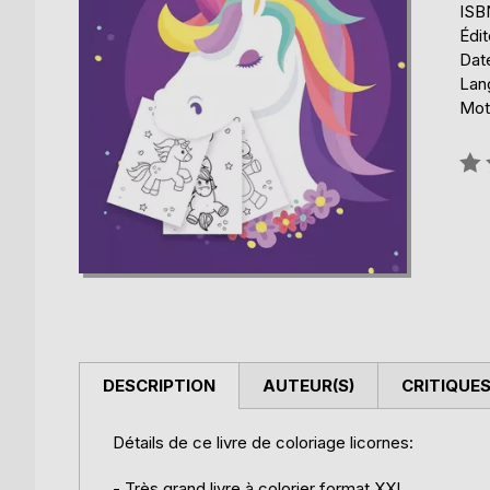
ISB
Édi
Date
Lang
Mots
Éval
0%
DESCRIPTION
AUTEUR(S)
CRITIQUES
Détails de ce livre de coloriage licornes:
- Très grand livre à colorier format XXL