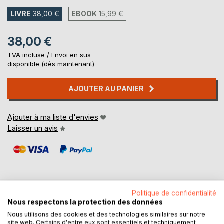
LIVRE
38,00 €
EBOOK
15,99 €
38,00 €
TVA incluse /
Envoi en sus
disponible (dès maintenant)
AJOUTER AU PANIER
Ajouter à ma liste d'envies
Laisser un avis
Politique de confidentialité
Nous respectons la protection des données
DESCRIPTION
Nous utilisons des cookies et des technologies similaires sur notre
site web. Certains d'entre eux sont essentiels et techniquement