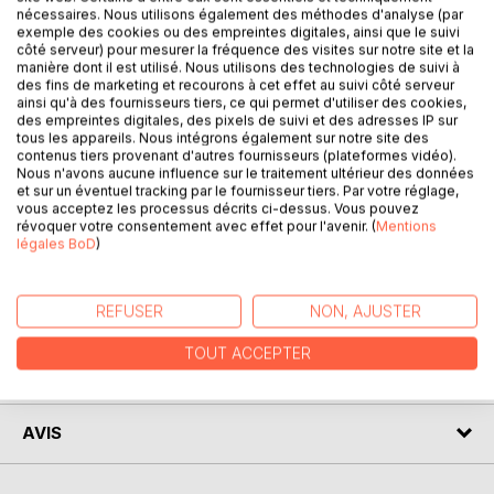
nécessaires. Nous utilisons également des méthodes d'analyse (par
Mamadou Mahmoud N'Dongo porte à la fois un regard
exemple des cookies ou des empreintes digitales, ainsi que le suivi
curieux et émerveillé sur les scènes de la vie quotidienne
côté serveur) pour mesurer la fréquence des visites sur notre site et la
qui s'offrent à lui, là; gratuitement, instantanément, dans la
manière dont il est utilisé. Nous utilisons des technologies de suivi à
des fins de marketing et recourons à cet effet au suivi côté serveur
rue. Il sait voir ce que nous ne savons pas forcément voir.
ainsi qu'à des fournisseurs tiers, ce qui permet d'utiliser des cookies,
Beaucoup de symboles, d'allégories figurent dans ses
des empreintes digitales, des pixels de suivi et des adresses IP sur
prises de vues, nous rappelant que la beauté du monde
tous les appareils. Nous intégrons également sur notre site des
contenus tiers provenant d'autres fournisseurs (plateformes vidéo).
selon lui c'est d'abord le mouvement mais aussi la poésie
Nous n'avons aucune influence sur le traitement ultérieur des données
de certains objets qu'il faut savoir regarder dans une
et sur un éventuel tracking par le fournisseur tiers. Par votre réglage,
certaine perspective pour qu'ils se révèlent dans toute leur
vous acceptez les processus décrits ci-dessus. Vous pouvez
révoquer votre consentement avec effet pour l'avenir. (
Mentions
valeur symbolique, voire pour qu'ils se transcendent eux-
légales BoD
)
mêmes et se détournent de leurs usages.
REFUSER
NON, AJUSTER
AUTEUR(S)
TOUT ACCEPTER
CRITIQUES PRESSE
AVIS