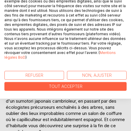
exemple des cookies ou des empreintes digitales, ainsi que le suivi
Ajouter à ma liste d'envies
côté serveur) pour mesurer la fréquence des visites sur notre site et la
Laisser un avis
manière dont il est utilisé. Nous utilisons des technologies de suivi à
des fins de marketing et recourons à cet effet au suivi côté serveur
ainsi qu'à des fournisseurs tiers, ce qui permet d'utiliser des cookies,
des empreintes digitales, des pixels de suivi et des adresses IP sur
tous les appareils. Nous intégrons également sur notre site des
contenus tiers provenant d'autres fournisseurs (plateformes vidéo).
Nous n'avons aucune influence sur le traitement ultérieur des données
et sur un éventuel tracking par le fournisseur tiers. Par votre réglage,
vous acceptez les processus décrits ci-dessus. Vous pouvez
révoquer votre consentement avec effet pour l'avenir. (
Mentions
DESCRIPTION
légales BoD
)
Passionnée qu'elle était par l'écriture l'auteure vous à
REFUSER
NON, AJUSTER
nouveau dans une série de nouvelles postérieures à celles
du premier tome. On part sur des histoires d'oiseaux, de
TOUT ACCEPTER
chat à la réflexion fertile, d'accouchement vécu de
l'intérieur, de souvenirs de pensionnat, jusqu'à l'histoire
d'un sumotori japonais cambrioleur, en passant par des
écologistes précurseurs enchaînés à des arbres, sans
oublier des lieux improbables comme un salon de coiffure
où le capilliculteur est indubitablement espagnol. Et comme
d'habitude vous découvrirez une surprise à la fin de ce