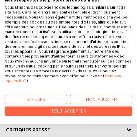
Nous utilisons des cookies et des technologies similaires sur notre
site web. Certains d'entre eux sont essentiels et techniquement
nécessaires. Nous utilisons également des méthodes d'analyse (par
exemple des cookies ou des empreintes digitales, ainsi que le suivi
DESCRIPTION
côté serveur) pour mesurer la fréquence des visites sur notre site et la
manière dont il est utilisé. Nous utilisons des technologies de suivi à
des fins de marketing et recourons à cet effet au suivi côté serveur
ainsi qu'à des fournisseurs tiers, ce qui permet d'utiliser des cookies,
Dans le début des années 1990, Samuel, 30 ans, mari et
des empreintes digitales, des pixels de suivi et des adresses IP sur
père, rencontre Sébastien également marié.
tous les appareils. Nous intégrons également sur notre site des
contenus tiers provenant d'autres fournisseurs (plateformes vidéo).
L'histoire vrai d'un amour fou qui bouleverse des vies
Nous n'avons aucune influence sur le traitement ultérieur des données
familiales toute tracées et pose les doutes et les choix à
et sur un éventuel tracking par le fournisseur tiers. Par votre réglage,
faire pour envisager un avenir plus conforme à la sensibilité
vous acceptez les processus décrits ci-dessus. Vous pouvez
révoquer votre consentement avec effet pour l'avenir. (
Mentions
réelle des deux pères.
légales BoD
)
Un regard sur la construction d'une famille homoparentale,
avant le "mariage pour tous" et sur la découverte de la
communauté gay pour un trentenaire.
REFUSER
NON, AJUSTER
TOUT ACCEPTER
AUTEUR(S)
CRITIQUES PRESSE