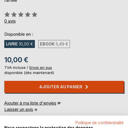
famille
Évaluation:
0%
0
avis
Disponible en :
LIVRE
10,00 €
EBOOK
5,49 €
10,00 €
TVA incluse /
Envoi en sus
disponible (dès maintenant)
AJOUTER AU PANIER
Ajouter à ma liste d'envies
Laisser un avis
Politique de confidentialité
Nous respectons la protection des données