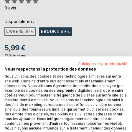
0%
0
avis
Disponible en :
LIVRE
15,00 €
EBOOK
5,99 €
5,99 €
TVA incluse
Téléchargement disponible dès maintenant
Politique de confidentialité
Nous respectons la protection des données
Nous utilisons des cookies et des technologies similaires sur notre
site web. Certains d'entre eux sont essentiels et techniquement
AJOUTER AU PANIER
nécessaires. Nous utilisons également des méthodes d'analyse (par
exemple des cookies ou des empreintes digitales, ainsi que le suivi
côté serveur) pour mesurer la fréquence des visites sur notre site et la
Ajouter à ma liste d'envies
manière dont il est utilisé. Nous utilisons des technologies de suivi à
Laisser un avis
des fins de marketing et recourons à cet effet au suivi côté serveur
ainsi qu'à des fournisseurs tiers, ce qui permet d'utiliser des cookies,
des empreintes digitales, des pixels de suivi et des adresses IP sur
tous les appareils. Nous intégrons également sur notre site des
contenus tiers provenant d'autres fournisseurs (plateformes vidéo).
Nous n'avons aucune influence sur le traitement ultérieur des données