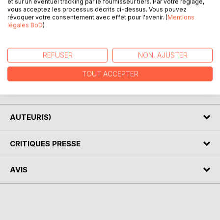
et sur un éventuel tracking par le fournisseur tiers. Par votre réglage,
vous acceptez les processus décrits ci-dessus. Vous pouvez
révoquer votre consentement avec effet pour l'avenir. (
Mentions
légales BoD
)
DESCRIPTION
REFUSER
NON, AJUSTER
"Comme un Souffle sur mon âme", c'est ce Toucher de
Dieu sur l'âme qui s'ouvre à Son Amour. Chaque poème
TOUT ACCEPTER
est inspiré directement de mes oraisons quotidiennes avec
Dieu.
AUTEUR(S)
CRITIQUES PRESSE
AVIS