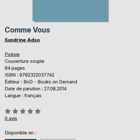
Comme Vous
Sandrine Adso
Poésie
Couverture souple
84 pages
ISBN : 9782322037742
Éditeur : BoD - Books on Demand
Date de parution : 27.08.2014
Langue : français
Évaluation:
0%
0
avis
Disponible en :