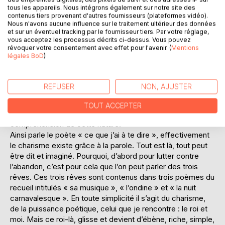
d’Agage. Il existe aussi la montagne sacrée aux confins du
tous les appareils. Nous intégrons également sur notre site des
contenus tiers provenant d'autres fournisseurs (plateformes vidéo).
Kham (dans le Tibet oriental) où des licornes, des
Nous n'avons aucune influence sur le traitement ultérieur des données
unicornes auraient été aperçues au bas moyen âge.
et sur un éventuel tracking par le fournisseur tiers. Par votre réglage,
Il existe en fait, une nature peu connue, préservée, et qui
vous acceptez les processus décrits ci-dessus. Vous pouvez
révoquer votre consentement avec effet pour l'avenir. (
Mentions
délivre une fioriture de beautés, de merveilles qui soulage
légales BoD
)
et nourrit l’âme. Une Nature « d’amour ».
Il est apparu à l’Homme plusieurs découvertes qui
modifièrent le cours de son existence pour toujours, le feu
REFUSER
NON, AJUSTER
et tout l’univers merveilleux qui lui donne ce charisme qui
fait de lui, un créateur, un auteur : l’imaginaire existe et
TOUT ACCEPTER
donne à l’homme tout son charisme, qui permet la
compréhension de cette nature.
Ainsi parle le poète « ce que j’ai à te dire », effectivement
le charisme existe grâce à la parole. Tout est là, tout peut
être dit et imaginé. Pourquoi, d’abord pour lutter contre
l’abandon, c’est pour cela que l’on peut parler des trois
rêves. Ces trois rêves sont contenus dans trois poèmes du
recueil intitulés « sa musique », « l’ondine » et « la nuit
carnavalesque ». En toute simplicité il s’agit du charisme,
de la puissance poétique, celui que je rencontre : le roi et
moi. Mais ce roi-là, glisse et devient d’ébène, riche, simple,