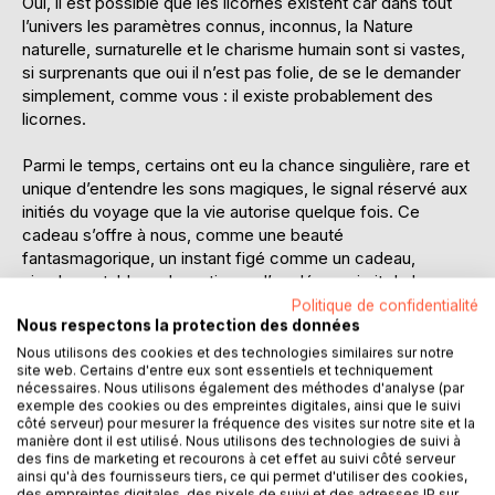
Oui, il est possible que les licornes existent car dans tout
l’univers les paramètres connus, inconnus, la Nature
naturelle, surnaturelle et le charisme humain sont si vastes,
si surprenants que oui il n’est pas folie, de se le demander
simplement, comme vous : il existe probablement des
licornes.
Parmi le temps, certains ont eu la chance singulière, rare et
unique d’entendre les sons magiques, le signal réservé aux
initiés du voyage que la vie autorise quelque fois. Ce
cadeau s’offre à nous, comme une beauté
fantasmagorique, un instant figé comme un cadeau,
simple, un tableau du matin que l’on découvrirait de bonne
heure en ouvrant sa porte. Une initiation à la Vie, une
Politique de confidentialité
Nous respectons la protection des données
redécouverte de la nature.
Une Nature qui livrerait avec beaucoup de spontanéité, de
Nous utilisons des cookies et des technologies similaires sur notre
site web. Certains d'entre eux sont essentiels et techniquement
générosité et surtout de simplicité ses formes, ses
nécessaires. Nous utilisons également des méthodes d'analyse (par
ombres.
exemple des cookies ou des empreintes digitales, ainsi que le suivi
En y pénétrant, elle peut vous offrir son grelot de lumière.
côté serveur) pour mesurer la fréquence des visites sur notre site et la
manière dont il est utilisé. Nous utilisons des technologies de suivi à
Car comme un cristal, il y a de l’eau et du feu, il y a la rivière
des fins de marketing et recourons à cet effet au suivi côté serveur
dans la clairière. Il y a ce monde d’eau et de lumière : le
ainsi qu'à des fournisseurs tiers, ce qui permet d'utiliser des cookies,
ruisseau, le lac mais encore cet océan mystérieux : l’océan
des empreintes digitales, des pixels de suivi et des adresses IP sur