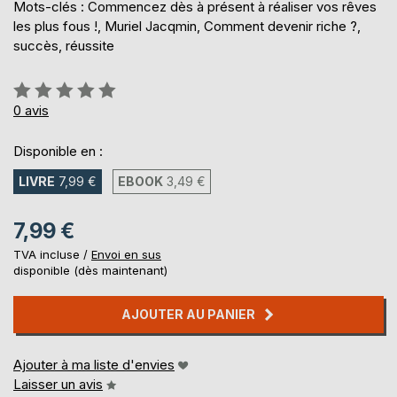
Mots-clés : Commencez dès à présent à réaliser vos rêves
les plus fous !, Muriel Jacqmin, Comment devenir riche ?,
succès, réussite
Évaluation:
0%
0
avis
Disponible en :
LIVRE
7,99 €
EBOOK
3,49 €
7,99 €
TVA incluse /
Envoi en sus
disponible (dès maintenant)
AJOUTER AU PANIER
Ajouter à ma liste d'envies
Laisser un avis