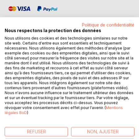
Politique de confidentialité
Nous respectons la protection des données
Nous utilisons des cookies et des technologies similaires sur notre
DESCRIPTION
site web. Certains d'entre eux sont essentiels et techniquement
nécessaires. Nous utilisons également des méthodes d'analyse (par
exemple des cookies ou des empreintes digitales, ainsi que le suivi
côté serveur) pour mesurer la fréquence des visites sur notre site et la
La loi de l'attraction, c'est une loi universelle qui dit que l'on
manière dont il est utilisé. Nous utilisons des technologies de suivi à
attire tout ce sur quoi on se focalise consciemment ou
des fins de marketing et recourons à cet effet au suivi côté serveur
ainsi qu'à des fournisseurs tiers, ce qui permet d'utiliser des cookies,
inconsciemment. Il existe déjà un nombre incalculable
des empreintes digitales, des pixels de suivi et des adresses IP sur
d'ouvrages sur la réalisation de ses objectifs. J'ai voulu
tous les appareils. Nous intégrons également sur notre site des
résumer de façon très concise toute ces connaissances
contenus tiers provenant d'autres fournisseurs (plateformes vidéo).
Nous n'avons aucune influence sur le traitement ultérieur des données
pour obtenir la réussite (réussite familiale, réussite
et sur un éventuel tracking par le fournisseur tiers. Par votre réglage,
financière, réussite personnelle etc.) en quelques pages.
vous acceptez les processus décrits ci-dessus. Vous pouvez
révoquer votre consentement avec effet pour l'avenir. (
Mentions
Ainsi, vous en saurez tout autant qu'en ayant lu des
légales BoD
)
dizaines de livres sur le sujet. Ce petit livret ne contient
qu'une dizaine de pages, ce qui vous permettra de le lire
REFUSER
NON, AJUSTER
pendant votre trajet pour aller au boulot, entre deux