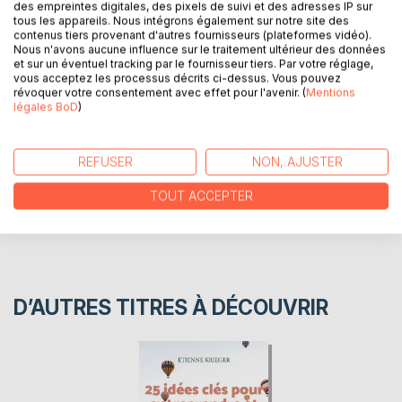
changer de vie et avoir l'estime de soi-même, le secret de
des empreintes digitales, des pixels de suivi et des adresses IP sur
la paix intérieur, apprendre à contrôler notre vie, vivre dans
tous les appareils. Nous intégrons également sur notre site des
contenus tiers provenant d'autres fournisseurs (plateformes vidéo).
le bonheur et réaliser ses rêves.
Nous n'avons aucune influence sur le traitement ultérieur des données
et sur un éventuel tracking par le fournisseur tiers. Par votre réglage,
vous acceptez les processus décrits ci-dessus. Vous pouvez
AUTEUR(S)
révoquer votre consentement avec effet pour l'avenir. (
Mentions
légales BoD
)
CRITIQUES PRESSE
REFUSER
NON, AJUSTER
AVIS
TOUT ACCEPTER
D’AUTRES TITRES À DÉCOUVRIR