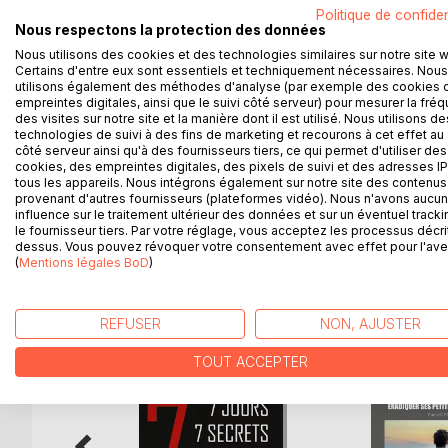
Comment s'aimer, si l'on n'est pas capable de s
Politique de confiden
Comment danser à deux si l'on n'est pas capable 
Nous respectons la protection des données
Nous utilisons des cookies et des technologies similaires sur notre site 
COMMENT S'AIMER ? Que se cache t-il derrière c
Certains d'entre eux sont essentiels et techniquement nécessaires. Nous
utilisons également des méthodes d'analyse (par exemple des cookies 
empreintes digitales, ainsi que le suivi côté serveur) pour mesurer la fré
Ce sera l'objectif de ce livre qui va tenter de vo
des visites sur notre site et la manière dont il est utilisé. Nous utilisons de
dix femmes et hommes ont abordé et résolu leurs f
technologies de suivi à des fins de marketing et recourons à cet effet au 
côté serveur ainsi qu'à des fournisseurs tiers, ce qui permet d'utiliser des
dans un de ces profils, alors un trésor vous attend
cookies, des empreintes digitales, des pixels de suivi et des adresses IP
le Gâteau ?
tous les appareils. Nous intégrons également sur notre site des contenus 
provenant d'autres fournisseurs (plateformes vidéo). Nous n'avons aucu
influence sur le traitement ultérieur des données et sur un éventuel tracki
le fournisseur tiers. Par votre réglage, vous acceptez les processus décri
dessus. Vous pouvez révoquer votre consentement avec effet pour l'aven
D’AUTRES TITRES À D
(
Mentions légales BoD
)
REFUSER
NON, AJUSTER
TOUT ACCEPTER