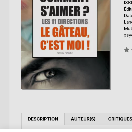
ISB
Édi
Date
Lang
Mots
psyc
Éval
0%
DESCRIPTION
AUTEUR(S)
CRITIQUES