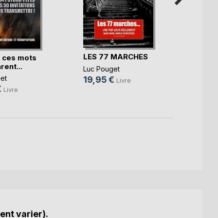
LES 77 MARCHES
Les 7
, ces mots
par jo
rent...
Luc Pouget
Luc Po
et
19,95 €
Livre
24,9
€
Livre
ent varier).