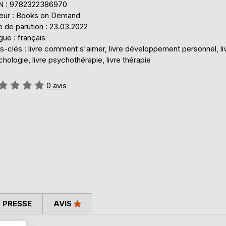
N : 9782322386970
teur : Books on Demand
 de parution : 23.03.2022
ue : français
-clés : livre comment s'aimer, livre développement personnel, li
hologie, livre psychothérapie, livre thérapie
uation:
0
avis
 PRESSE
AVIS