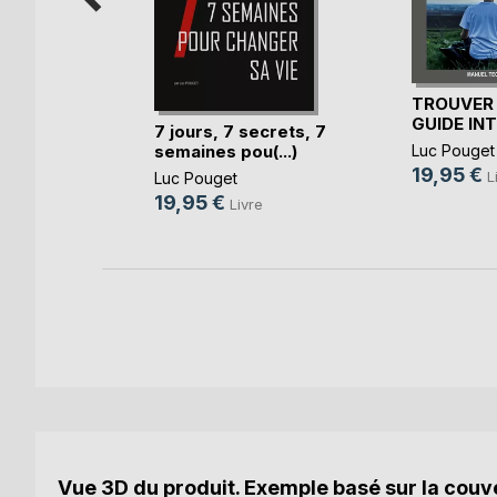
érieure
TROUVER
GUIDE IN
7 jours, 7 secrets, 7
ronado
semaines pou(...)
Luc Pouget
re
19,95 €
L
Luc Pouget
k
19,95 €
Livre
Vue 3D du produit. Exemple basé sur la couve