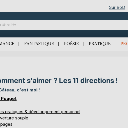
Sur BoD
MANCE
FANTASTIQUE
POÉSIE
PRATIQUE
PR
mment s'aimer ? Les 11 directions !
Gâteau, c'est moi !
 Pouget
res pratiques & développement personnel
verture souple
 pages