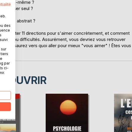
'aimer soi-même ?
tialité
de danser seul ?
web.
e mots abstrait ?
ou des
quence
us présenter 11 directions pour s'aimer concrètement, et comment
s
reins ou difficultés. Assurément, vous devriez vous retrouver
suivi
 : vous saurez vers quoi aller pour mieux "vous aimer" ! Êtes vous
 sur
tiers
ne
ng par
ts ci-
ir.
ÉCOUVRIR