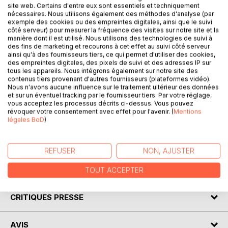
site web. Certains d'entre eux sont essentiels et techniquement
nécessaires. Nous utilisons également des méthodes d'analyse (par
exemple des cookies ou des empreintes digitales, ainsi que le suivi
DESCRIPTION
côté serveur) pour mesurer la fréquence des visites sur notre site et la
manière dont il est utilisé. Nous utilisons des technologies de suivi à
des fins de marketing et recourons à cet effet au suivi côté serveur
ainsi qu'à des fournisseurs tiers, ce qui permet d'utiliser des cookies,
La collection « Connaître un philosophe » vous offre la
des empreintes digitales, des pixels de suivi et des adresses IP sur
possibilité de tout savoir de Edmund Husserl, grâce à une
tous les appareils. Nous intégrons également sur notre site des
analyse complète de sa pensée. La rédaction, claire et
contenus tiers provenant d'autres fournisseurs (plateformes vidéo).
accessible, a été confiée à un spécialiste universitaire.
Nous n'avons aucune influence sur le traitement ultérieur des données
et sur un éventuel tracking par le fournisseur tiers. Par votre réglage,
Cette fiche de lecture répond à une charte qualité mise en
vous acceptez les processus décrits ci-dessus. Vous pouvez
place par une équipe d'enseignants. Ce livre contient la
révoquer votre consentement avec effet pour l'avenir. (
Mentions
biographie de Edmund Husserl, l'analyse de sa pensée, la
légales BoD
)
bibliographie de l'auteur et la citation de Jean-Paul Sartre
au sujet de Edmund Husserl.
REFUSER
NON, AJUSTER
AUTEUR(S)
TOUT ACCEPTER
CRITIQUES PRESSE
AVIS