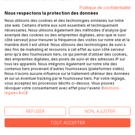
Ajouter à ma liste d'envies
Laisser un avis
Politique de confidentialité
Nous respectons la protection des données
Nous utilisons des cookies et des technologies similaires sur notre
site web. Certains d'entre eux sont essentiels et techniquement
nécessaires. Nous utilisons également des méthodes d'analyse (par
exemple des cookies ou des empreintes digitales, ainsi que le suivi
côté serveur) pour mesurer la fréquence des visites sur notre site et la
manière dont il est utilisé. Nous utilisons des technologies de suivi à
des fins de marketing et recourons à cet effet au suivi côté serveur
DESCRIPTION
ainsi qu'à des fournisseurs tiers, ce qui permet d'utiliser des cookies,
des empreintes digitales, des pixels de suivi et des adresses IP sur
tous les appareils. Nous intégrons également sur notre site des
contenus tiers provenant d'autres fournisseurs (plateformes vidéo).
Vous souhaitez écrire, mais vous procrastinez ?
Nous n'avons aucune influence sur le traitement ultérieur des données
Vous avez l'impression d'avoir tout essayé ?
et sur un éventuel tracking par le fournisseur tiers. Par votre réglage,
Vous ne savez même pas par où commencer ?
vous acceptez les processus décrits ci-dessus. Vous pouvez
révoquer votre consentement avec effet pour l'avenir. (
Mentions
légales BoD
)
"Comprendre la procrastination" est le guide qu'il vous faut
! Tout est dans le titre : comprendre la procrastination pour
atteindre vos objectifs. (Sans négliger votre bien-être,
REFUSER
NON, AJUSTER
évidemment.)
Syndrome de l'imposteur, légitimité, estime de soi, idées
TOUT ACCEPTER
reçues, peur de réussir sont autant d'éléments qui
alimentent votre procrastination. Mais, sans aller plus loin,