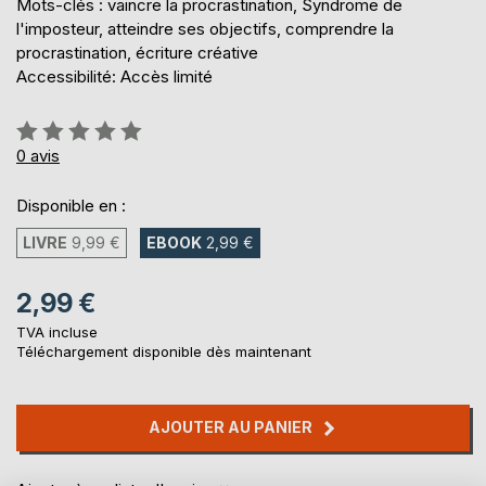
Mots-clés : vaincre la procrastination, Syndrome de
l'imposteur, atteindre ses objectifs, comprendre la
procrastination, écriture créative
Accessibilité: Accès limité
Évaluation:
0%
0
avis
Disponible en :
LIVRE
9,99 €
EBOOK
2,99 €
2,99 €
TVA incluse
Téléchargement disponible dès maintenant
AJOUTER AU PANIER