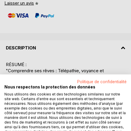
Laisser un avis
DESCRIPTION
RÉSUMÉ :
"Comprendre ses rêves : Télépathie, voyance et
prémonitions dans les rêves" de Camille Flammarion est
Politique de confidentialité
une exploration fascinante des mystères de l'esprit humain
Nous respectons la protection des données
pendant le sommeil. L'auteur, connu pour son intérêt pour
Nous utilisons des cookies et des technologies similaires sur notre
les phénomènes paranormaux, plonge dans l'univers des
site web. Certains d'entre eux sont essentiels et techniquement
rêves pour y découvrir des manifestations de télépathie,
nécessaires. Nous utilisons également des méthodes d'analyse (par
de voyance et de prémonitions. Ce livre propose une
exemple des cookies ou des empreintes digitales, ainsi que le suivi
côté serveur) pour mesurer la fréquence des visites sur notre site et la
analyse approfondie des rêves en tant que pont entre le
manière dont il est utilisé. Nous utilisons des technologies de suivi à
conscient et l'inconscient, et explore comment ces
des fins de marketing et recourons à cet effet au suivi côté serveur
expériences nocturnes peuvent révéler des informations
ainsi qu'à des fournisseurs tiers, ce qui permet d'utiliser des cookies,