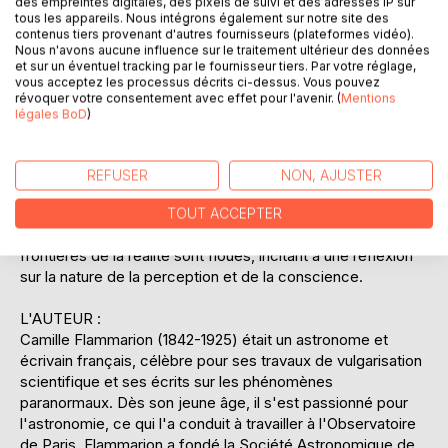
des empreintes digitales, des pixels de suivi et des adresses IP sur
cachées ou des événements futurs. Flammarion s'appuie
tous les appareils. Nous intégrons également sur notre site des
sur des témoignages, des études de cas et ses propres
contenus tiers provenant d'autres fournisseurs (plateformes vidéo).
recherches pour examiner la manière dont les rêves
Nous n'avons aucune influence sur le traitement ultérieur des données
peuvent être une source de connaissance intuitive.
et sur un éventuel tracking par le fournisseur tiers. Par votre réglage,
vous acceptez les processus décrits ci-dessus. Vous pouvez
L'ouvrage s'adresse à ceux qui cherchent à comprendre
révoquer votre consentement avec effet pour l'avenir. (
Mentions
les dimensions invisibles de la psyché et à ceux qui
légales BoD
)
s'intéressent aux capacités inexpliquées de l'esprit
humain. En offrant un cadre pour interpréter les rêves, il
invite les lecteurs à considérer ces expériences comme
REFUSER
NON, AJUSTER
des outils potentiels pour la croissance personnelle et la
compréhension de soi. Avec un style clair et accessible,
TOUT ACCEPTER
Flammarion ouvre une fenêtre sur un monde où les
frontières de la réalité sont floues, incitant à une réflexion
sur la nature de la perception et de la conscience.
L'AUTEUR :
Camille Flammarion (1842-1925) était un astronome et
écrivain français, célèbre pour ses travaux de vulgarisation
scientifique et ses écrits sur les phénomènes
paranormaux. Dès son jeune âge, il s'est passionné pour
l'astronomie, ce qui l'a conduit à travailler à l'Observatoire
de Paris. Flammarion a fondé la Société Astronomique de