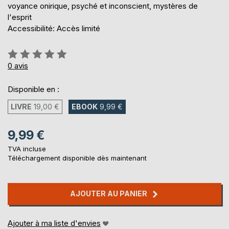
voyance onirique, psyché et inconscient, mystères de
l'esprit
Accessibilité: Accès limité
Évaluation:
0%
0
avis
Disponible en :
LIVRE
19,00 €
EBOOK
9,99 €
9,99 €
TVA incluse
Téléchargement disponible dès maintenant
AJOUTER AU PANIER
Ajouter à ma liste d'envies