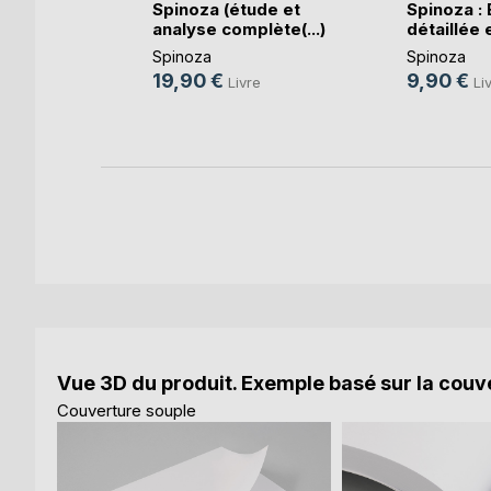
Spinoza (étude et
Spinoza :
ns la
analyse complète(...)
détaillée e
e
Spinoza
Spinoza
la
19,90 €
9,90 €
Livre
Li
e
Vue 3D du produit. Exemple basé sur la couve
Couverture souple