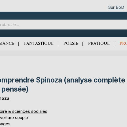
Sur BoD
MANCE
FANTASTIQUE
POÉSIE
PRATIQUE
PR
mprendre Spinoza (analyse complète
 pensée)
noza
oire & sciences sociales
verture souple
pages