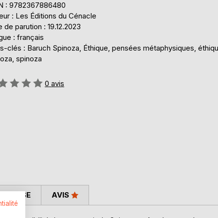
N : 9782367886480
eur : Les Éditions du Cénacle
 de parution : 19.12.2023
ue : français
s-clés : Baruch Spinoza, Éthique, pensées métaphysiques, éthiq
noza, spinoza
uation:
0
avis
 PRESSE
AVIS
tialité