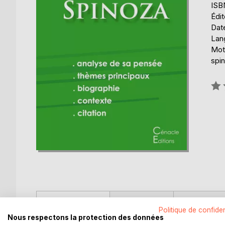
ISB
Édit
Date
Lang
Mot
spi
Éval
0%
DESCRIPTION
AUTEUR(S)
CRITIQUES
Politique de confiden
Nous respectons la protection des données