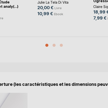
Ogress
 Étude
Julie La Tela Di Vita
t analy(...)
Claire S
20,00 €
Livre
18,99 
10,99 €
Ebook
7,99 €
vre
rture (les caractéristiques et les dimensions peuv