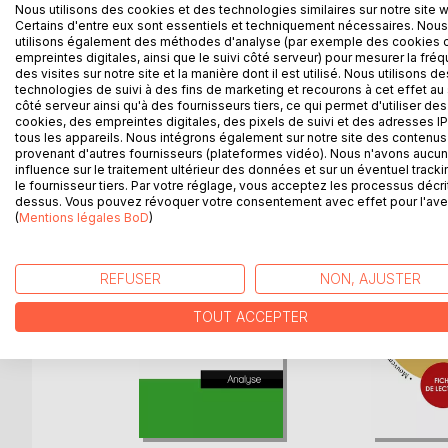
La collection « Connaître un philosophe » vous offr
Nous utilisons des cookies et des technologies similaires sur notre site 
complète de sa pensée. La rédaction, claire et acce
Certains d'entre eux sont essentiels et techniquement nécessaires. Nous
utilisons également des méthodes d'analyse (par exemple des cookies 
de lecture répond à une charte qualité mise en pla
empreintes digitales, ainsi que le suivi côté serveur) pour mesurer la fré
de Spinoza, l'analyse de sa pensée, la bibliographi
des visites sur notre site et la manière dont il est utilisé. Nous utilisons de
technologies de suivi à des fins de marketing et recourons à cet effet au 
côté serveur ainsi qu'à des fournisseurs tiers, ce qui permet d'utiliser des
cookies, des empreintes digitales, des pixels de suivi et des adresses IP
tous les appareils. Nous intégrons également sur notre site des contenus 
D’AUTRES TITRES À D
provenant d'autres fournisseurs (plateformes vidéo). Nous n'avons aucu
influence sur le traitement ultérieur des données et sur un éventuel tracki
le fournisseur tiers. Par votre réglage, vous acceptez les processus décri
dessus. Vous pouvez révoquer votre consentement avec effet pour l'aven
(
Mentions légales BoD
)
REFUSER
NON, AJUSTER
TOUT ACCEPTER