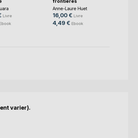
e
frontières
Danse
quara
Anne-Laure Huet
Khouf
€
16,00 €
Livre
Livre
Benya
8,00
4,49 €
Ebook
Ebook
5,99
ent varier).