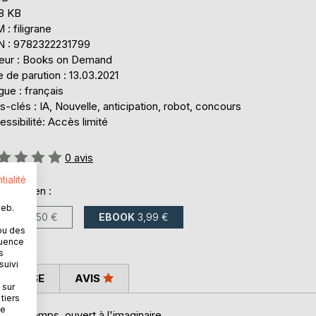
,8 KB
: filigrane
N : 9782322231799
teur : Books on Demand
 de parution : 13.03.2021
ue : français
-clés : IA, Nouvelle, anticipation, robot, concours
ssibilité: Accès limité
uation:
0
avis
tialité
onible en :
web.
LIVRE
8,50 €
EBOOK
3,99 €
ou des
quence
s
suivi
 PRESSE
AVIS
 sur
tiers
ne
ns le temps, ouvert à l'imaginaire.