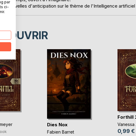
ng par
de nouvelles d'anticipation sur le thème de l'Intelligence artificiel
ts ci-
ir.
ÉCOUVRIR
Forthill 
Dies Nox
tmeyer
Vanessa 
0,99 €
ook
Fabien Barret