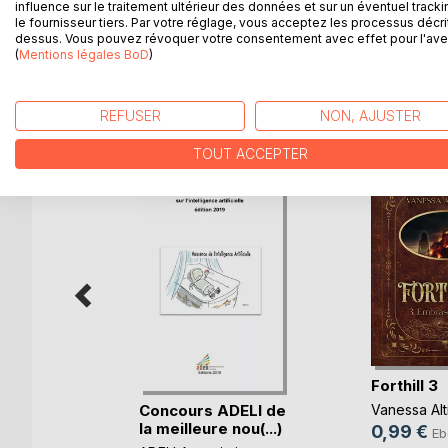
influence sur le traitement ultérieur des données et sur un éventuel tracki
Ce livre est le recueil de 15 lauréats à un concours 
le fournisseur tiers. Par votre réglage, vous acceptez les processus décri
dessus. Vous pouvez révoquer votre consentement avec effet pour l'aven
(
Mentions légales BoD
)
D’AUTRES TITRES À D
REFUSER
NON, AJUSTER
TOUT ACCEPTER
s
Forthill 3
Concours ADELI de
Vanessa Al
la meilleure nou(...)
0,99 €
Eb