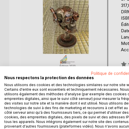
317
DRM 
ISB
Édi
Date
Lang
Mots
Acce
Éval
0%
Politique de confiden
Disp
Nous respectons la protection des données
Nous utilisons des cookies et des technologies similaires sur notre site 
Certains d'entre eux sont essentiels et techniquement nécessaires. Nous
utilisons également des méthodes d'analyse (par exemple des cookies 
empreintes digitales, ainsi que le suivi côté serveur) pour mesurer la fré
des visites sur notre site et la manière dont il est utilisé. Nous utilisons de
technologies de suivi à des fins de marketing et recourons à cet effet au 
côté serveur ainsi qu'à des fournisseurs tiers, ce qui permet d'utiliser des
DESCRIPTION
AUTEUR(S)
CRITIQUES
cookies, des empreintes digitales, des pixels de suivi et des adresses IP
tous les appareils. Nous intégrons également sur notre site des contenus 
provenant d'autres fournisseurs (plateformes vidéo). Nous n'avons aucu
Le XXIIe siècle, c'est pour demain ... un voyage da