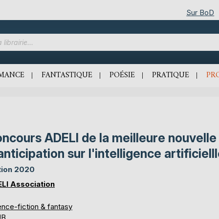
Sur BoD
MANCE
FANTASTIQUE
POÉSIE
PRATIQUE
PR
ncours ADELI de la meilleure nouvelle
anticipation sur l'intelligence artificiell
tion 2020
LI Association
ence-fiction & fantasy
UB