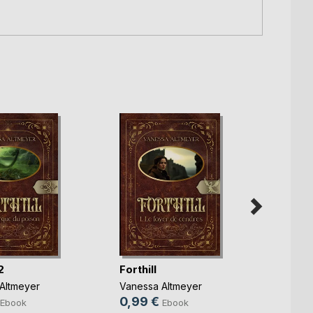
2
Forthill
1984
Altmeyer
Vanessa Altmeyer
0,99 €
Ebook
Ebook
George