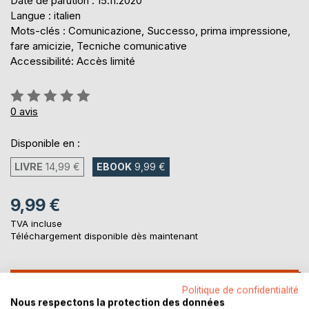
Date de parution : 15.11.2020
Langue : italien
Mots-clés : Comunicazione, Successo, prima impressione,
fare amicizie, Tecniche comunicative
Accessibilité: Accès limité
Évaluation:
0%
0
avis
Disponible en :
LIVRE
14,99 €
EBOOK
9,99 €
9,99 €
TVA incluse
Téléchargement disponible dès maintenant
AJOUTER AU PANIER
Politique de confidentialité
Nous respectons la protection des données