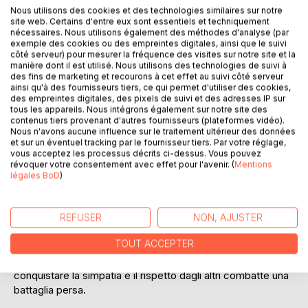
Nous utilisons des cookies et des technologies similaires sur notre
Ajouter à ma liste d'envies
site web. Certains d'entre eux sont essentiels et techniquement
Laisser un avis
nécessaires. Nous utilisons également des méthodes d'analyse (par
exemple des cookies ou des empreintes digitales, ainsi que le suivi
côté serveur) pour mesurer la fréquence des visites sur notre site et la
manière dont il est utilisé. Nous utilisons des technologies de suivi à
des fins de marketing et recourons à cet effet au suivi côté serveur
ainsi qu'à des fournisseurs tiers, ce qui permet d'utiliser des cookies,
des empreintes digitales, des pixels de suivi et des adresses IP sur
tous les appareils. Nous intégrons également sur notre site des
contenus tiers provenant d'autres fournisseurs (plateformes vidéo).
Nous n'avons aucune influence sur le traitement ultérieur des données
DESCRIPTION
et sur un éventuel tracking par le fournisseur tiers. Par votre réglage,
vous acceptez les processus décrits ci-dessus. Vous pouvez
révoquer votre consentement avec effet pour l'avenir. (
Mentions
Non c'è una seconda possibilità per fare una buona prima
légales BoD
)
impressione. In pochi secondi viene deciso se un contatto
con una certa persona si potrà intensificare o resterà
superficiale - e in molti casi per sempre.
REFUSER
NON, AJUSTER
TOUT ACCEPTER
I I buoni contatti portano le persone nei propri contesti
personali, sociali e professionali. Chi non riesce a
conquistare la simpatia e il rispetto dagli altri combatte una
battaglia persa.