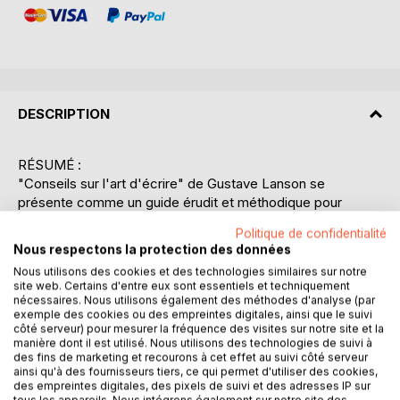
DESCRIPTION
RÉSUMÉ :
"Conseils sur l'art d'écrire" de Gustave Lanson se
présente comme un guide érudit et méthodique pour
quiconque souhaite perfectionner ses compétences
Politique de confidentialité
rédactionnelles. L'ouvrage explore en profondeur les
Nous respectons la protection des données
dimensions stylistiques, rhétoriques et dialectiques de
Nous utilisons des cookies et des technologies similaires sur notre
l'écriture, offrant une approche rigoureuse et structurée.
site web. Certains d'entre eux sont essentiels et techniquement
Lanson, reconnu pour sa contribution à l'analyse littéraire,
nécessaires. Nous utilisons également des méthodes d'analyse (par
propose des techniques éprouvées pour développer un
exemple des cookies ou des empreintes digitales, ainsi que le suivi
côté serveur) pour mesurer la fréquence des visites sur notre site et la
style clair et convaincant. Il aborde des concepts
manière dont il est utilisé. Nous utilisons des technologies de suivi à
fondamentaux tels que la construction d'arguments
des fins de marketing et recourons à cet effet au suivi côté serveur
logiques, l'importance de la cohérence narrative, et la
ainsi qu'à des fournisseurs tiers, ce qui permet d'utiliser des cookies,
des empreintes digitales, des pixels de suivi et des adresses IP sur
maîtrise des figures de style. Le livre se distingue par son
tous les appareils. Nous intégrons également sur notre site des