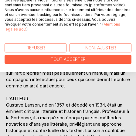
approche académique, rendant les principes de l'art
contenus tiers provenant d'autres fournisseurs (plateformes vidéo).
d'écrire accessibles aux étudiants, chercheurs et écrivains
Nous n'avons aucune influence sur le traitement ultérieur des données
et sur un éventuel tracking par le fournisseur tiers. Par votre réglage,
en herbe. Lanson illustre ses conseils par des exemples
vous acceptez les processus décrits ci-dessus. Vous pouvez
concrets tirés de la littérature classique, permettant au
révoquer votre consentement avec effet pour l'avenir. (
Mentions
lecteur de comprendre comment les grands auteurs ont su
légales BoD
)
captiver leur audience. Ce livre est un outil précieux pour
quiconque aspire à écrire avec précision et éloquence,
tout en respectant les exigences de la langue française. En
REFUSER
NON, AJUSTER
intégrant des exercices pratiques, l'auteur encourage une
TOUT ACCEPTER
application immédiate des concepts abordés, facilitant
ainsi l'apprentissage et l'amélioration continue. "Conseils
sur l'art d'écrire" n'est pas seulement un manuel, mais un
compagnon intellectuel pour ceux qui considèrent l'écriture
comme un art à part entière.
L'AUTEUR :
Gustave Lanson, né en 1857 et décédé en 1934, était un
éminent critique littéraire et historien français. Professeur à
la Sorbonne, il a marqué son époque par ses méthodes
novatrices d'analyse littéraire, privilégiant une approche
historique et contextuelle des textes. Lanson a contribué