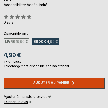
Accessibilité: Accès limité
Évaluation:
0%
0
avis
Disponible en :
LIVRE
19,90 €
EBOOK
4,99 €
4,99 €
TVA incluse
Téléchargement disponible dès maintenant
AJOUTER AU PANIER
Ajouter à ma liste d'envies
Laisser un avis