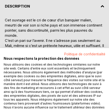
DESCRIPTION
Cet ouvrage est le cri de cœur d’un banquier malien,
meurtri de voir son si riche pays et son immense continent
pointer, sans discontinuité, parmi les plus pauvres du
monde.
C’est un pari sur l’avenir. Il ne s’adresse pas seulement au
Mali, même si c’est un prétexte heureux, utile et suffisant. Il
est également destiné aux autres Etats de la sous-région
Politique de confidentialité
de l’UEMOA, et même du continent africain, présentant un
Nous respectons la protection des données
profil similaire et aspirant à un mieux-être de leurs
Nous utilisons des cookies et des technologies similaires sur notre
populations. Sans faux fuyant et avec des éléments
site web. Certains d'entre eux sont essentiels et techniquement
factuels, l’auteur aborde plusieurs sujets sensibles, dont le
nécessaires. Nous utilisons également des méthodes d'analyse (par
financement bancaire, la gouvernance et l’épineuse
exemple des cookies ou des empreintes digitales, ainsi que le suivi
côté serveur) pour mesurer la fréquence des visites sur notre site et la
question monétaire (franc CFA). En somme, il alerte sur
manière dont il est utilisé. Nous utilisons des technologies de suivi à
l’inefficacité du modèle économique actuel face aux défis
des fins de marketing et recourons à cet effet au suivi côté serveur
prégnants de développement.
ainsi qu'à des fournisseurs tiers, ce qui permet d'utiliser des cookies,
des empreintes digitales, des pixels de suivi et des adresses IP sur
En se démarquant des effets d’annonce et de la dictature
tous les appareils. Nous intégrons également sur notre site des
de l’urgence, ce livre propose douze axes d’action qui
contenus tiers provenant d'autres fournisseurs (plateformes vidéo).
appellent à des réformes vigoureuses et profondes du
Nous n'avons aucune influence sur le traitement ultérieur des données