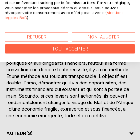
et sur un éventuel tracking par le fournisseur tiers. Par votre réglage,
financement de l’économie. Il y en a qui peuvent produire
vous acceptez les processus décrits ci-dessus. Vous pouvez
des résultats immédiats (quick wins). D’autres, à l’action au
révoquer votre consentement avec effet pour l'avenir. (
Mentions
long cours, ont besoin d’interagir pour impacter. Mais tous
légales BoD
)
ont un effet durable sur l’économie et sur le quotidien des
populations. Et dans la même lignée, certaines mesures
déjà existantes pourraient être revues et corrigées, pour
REFUSER
NON, AJUSTER
apporter une plus grande plus-value. L’essentiel des
TOUT ACCEPTER
instruments proposés est inspiré des « best practices » de
l’économie mondiale. En les proposant aux décideurs
politiques et aux dirigeants financiers, l’auteur a la ferme
conviction que derrière toute réussite, il y a une méthode.
Et une méthode est toujours transposable. L’objectif est
double. Primo, démontrer qu’il y a des opportunités, des
instruments financiers qui existent et qui sont à portée de
main. Secundo, si ces leviers sont actionnés, ils peuvent
fondamentalement changer le visage du Mali et de l’Afrique
: d’une économie fragile, extravertie et sous financée, à
une économie émergente, forte et compétitive.
AUTEUR(S)