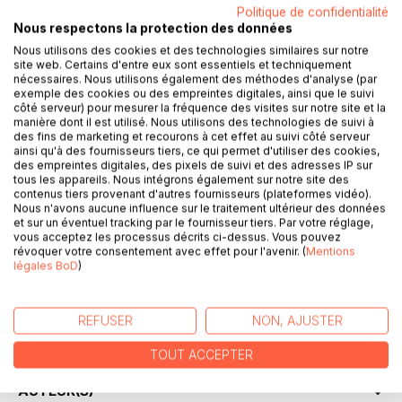
Politique de confidentialité
DESCRIPTION
Nous respectons la protection des données
Nous utilisons des cookies et des technologies similaires sur notre
site web. Certains d'entre eux sont essentiels et techniquement
Dans l'imagerie populaire, la Sagesse évoque la silhouette
nécessaires. Nous utilisons également des méthodes d'analyse (par
d'un vénérable vieillard assis en position du lotus, devant le
exemple des cookies ou des empreintes digitales, ainsi que le suivi
côté serveur) pour mesurer la fréquence des visites sur notre site et la
rougeoiement du soleil levant. Or il m'est apparu que la
manière dont il est utilisé. Nous utilisons des technologies de suivi à
Sagesse pouvait se trouver partout pour qui sait la déceler.
des fins de marketing et recourons à cet effet au suivi côté serveur
Mieux, il n'y a pas "LA SAGESSE" mais une multitude de
ainsi qu'à des fournisseurs tiers, ce qui permet d'utiliser des cookies,
des empreintes digitales, des pixels de suivi et des adresses IP sur
formes de sagesse : La sagesse des anciens, bien sûr,
tous les appareils. Nous intégrons également sur notre site des
mais aussi celle des enfants. Celles qui sont issues des
contenus tiers provenant d'autres fournisseurs (plateformes vidéo).
traditions, mais aussi celles du quotidien, de l'humour,
Nous n'avons aucune influence sur le traitement ultérieur des données
et sur un éventuel tracking par le fournisseur tiers. Par votre réglage,
celles de la rue, et même une forme de sagesse populaire
vous acceptez les processus décrits ci-dessus. Vous pouvez
glanée dans les bistrots.
révoquer votre consentement avec effet pour l'avenir. (
Mentions
C'est pourquoi j'ai rassemblé dans ce recueil, un
légales BoD
)
assortiment de "Sagesses" en deux parties : Les contes
traditionnels "au coin du feu", et ceux du coin de la rue et
des bistrots, sans filtres, dans un langage volontairement
REFUSER
NON, AJUSTER
populaire.
TOUT ACCEPTER
AUTEUR(S)