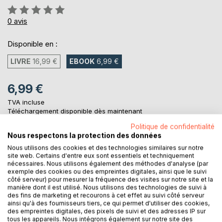
Évaluation:
0%
0
avis
Disponible en :
LIVRE
16,99 €
EBOOK
6,99 €
6,99 €
TVA incluse
Téléchargement disponible dès maintenant
Politique de confidentialité
Nous respectons la protection des données
AJOUTER AU PANIER
Nous utilisons des cookies et des technologies similaires sur notre
site web. Certains d'entre eux sont essentiels et techniquement
nécessaires. Nous utilisons également des méthodes d'analyse (par
exemple des cookies ou des empreintes digitales, ainsi que le suivi
Ajouter à ma liste d'envies
côté serveur) pour mesurer la fréquence des visites sur notre site et la
Laisser un avis
manière dont il est utilisé. Nous utilisons des technologies de suivi à
des fins de marketing et recourons à cet effet au suivi côté serveur
ainsi qu'à des fournisseurs tiers, ce qui permet d'utiliser des cookies,
des empreintes digitales, des pixels de suivi et des adresses IP sur
tous les appareils. Nous intégrons également sur notre site des