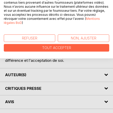
contenus tiers provenant d'autres fournisseurs (plateformes vidéo).
Nous n'avons aucune influence sur le traitement ultérieur des données
et sur un éventuel tracking par le fournisseur tiers. Par votre réglage,
vous acceptez les processus décrits ci-dessus. Vous pouvez
révoquer votre consentement avec effet pour l'avenir. (
Mentions
DESCRIPTION
légales BoD
)
Dans ce deuxième tome des Contes d'Evêr, l'histoire du
REFUSER
NON, AJUSTER
Prince Sans-Main est racontée par l'auteure dans le style
des anciens contes littéraires. On y retrouve tous les
TOUT ACCEPTER
ingrédients des récits imaginaires où le dramatique côtoie
le merveilleux. Une histoire qui fait réfléchir sur la
différence et l'acceptation de soi.
AUTEUR(S)
CRITIQUES PRESSE
AVIS