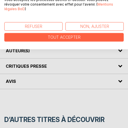
révoquer votre consentement avec effet pour l'avenir. (
Mentions
légales BoD
)
Moins connus que les fables, ces contes vous
enchanteront.
Précision importante: Ces contes ne sont pas à destination
REFUSER
NON, AJUSTER
des enfants. Plutôt licencieux, même si écrits en langage
très châtié, le public visé est clairement adulte...
TOUT ACCEPTER
AUTEUR(S)
CRITIQUES PRESSE
AVIS
D’AUTRES TITRES À DÉCOUVRIR