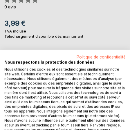
0%
0
avis
3,99 €
TVA incluse
Téléchargement disponible dès maintenant
AJOUTER AU PANIER
Politique de confidentialité
Nous respectons la protection des données
Nous utilisons des cookies et des technologies similaires sur notre
Ajouter à ma liste d'envies
site web. Certains d'entre eux sont essentiels et techniquement
nécessaires. Nous utilisons également des méthodes d'analyse (par
Laisser un avis
exemple des cookies ou des empreintes digitales, ainsi que le suivi
côté serveur) pour mesurer la fréquence des visites sur notre site et la
manière dont il est utilisé. Nous utilisons des technologies de suivi à
des fins de marketing et recourons à cet effet au suivi côté serveur
ainsi qu'à des fournisseurs tiers, ce qui permet d'utiliser des cookies,
des empreintes digitales, des pixels de suivi et des adresses IP sur
tous les appareils. Nous intégrons également sur notre site des
contenus tiers provenant d'autres fournisseurs (plateformes vidéo).
Nous n'avons aucune influence sur le traitement ultérieur des données
DESCRIPTION
et sur un éventuel tracking par le fournisseur tiers. Par votre réglage,
vous acceptez les processus décrits ci-dessus. Vous pouvez