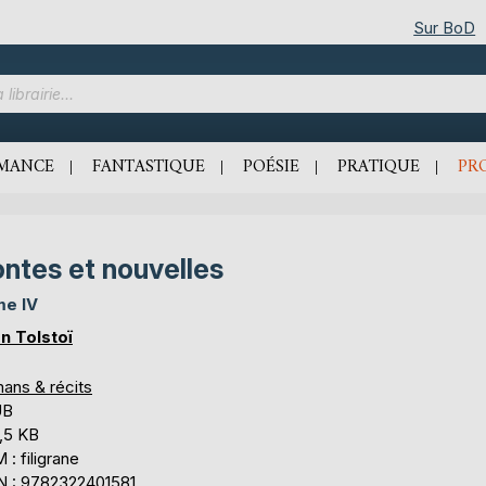
Sur BoD
MANCE
FANTASTIQUE
POÉSIE
PRATIQUE
PR
ntes et nouvelles
e IV
n Tolstoï
ans & récits
UB
,5 KB
: filigrane
N : 9782322401581