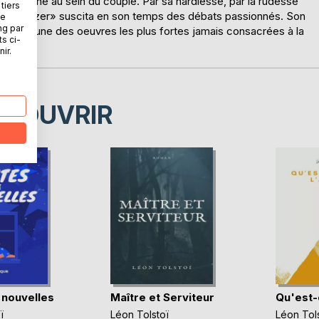
e la haine au sein du couple. Par sa hardiesse, par la rudesse
tiers
e à Kreutzer» suscita en son temps des débats passionnés. Son
ne
ng par
en font une des oeuvres les plus fortes jamais consacrées à la
ts ci-
ir.
ÉCOUVRIR
 nouvelles
Maître et Serviteur
Qu'est-c
ï
Léon Tolstoï
Léon Tols