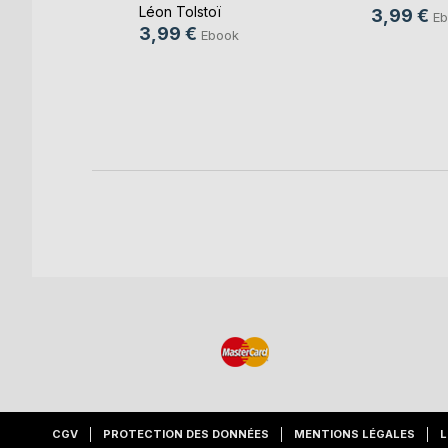
Léon Tolstoï
3,99 €
Eb
tier
3,99 €
Ebook
k
re
CGV
PROTECTION DES DONNÉES
MENTIONS LÉGALES
L