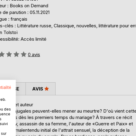
teur : Books on Demand
 de parution : 05.11.2021
ue : français
-clés : Littérature russe, Classique, nouvelles, littérature pour en
n Tolstoï
ssibilité: Accès limité
uation:
0
avis
tialité
 PRESSE
AVIS
web.
es de cet auteur
ou des
ations conjugales peuvent-elles mener au meurtre? D'où vient cett
quence
, parfois dès les premiers temps du mariage? À travers ce récit
s
zdnychev, assassin de sa femme, l'auteur de «Guerre et Paix» et
suivi
t le malentendu initial de l'attrait sensuel, la déception de la
 sur