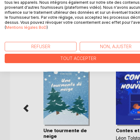
satiété, tous les mécanismes de l'indifférence et d
tous les appareils. Nous intégrons également sur notre site des contenus 
aussi des idées morales de l'écrivain, «La Sonat
provenant d'autres fournisseurs (plateformes vidéo). Nous n'avons aucu
influence sur le traitement ultérieur des données et sur un éventuel tracki
intensité dramatique, sa puissante vérité humaine 
le fournisseur tiers. Par votre réglage, vous acceptez les processus décri
peinture de la vie conjugale.
dessus. Vous pouvez révoquer votre consentement avec effet pour l'aven
(
Mentions légales BoD
)
D’AUTRES TITRES À D
REFUSER
NON, AJUSTER
TOUT ACCEPTER
Une tourmente de
Contes et
bles
neige
Léon Tolsto
un