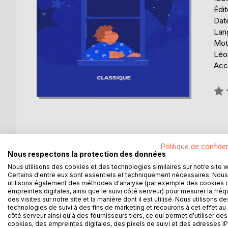
Édi
Date
Lang
Mots
Léo
Acce
Éval
0%
Politique de confiden
DESCRIPTION
AUTEUR(S)
CRITIQUES
Nous respectons la protection des données
Nous utilisons des cookies et des technologies similaires sur notre site 
Anthologie en cinq volumes des contes et nouvell
Certains d'entre eux sont essentiels et techniquement nécessaires. Nous
utilisons également des méthodes d'analyse (par exemple des cookies 
Comment la frustration et la jalousie dans les rel
empreintes digitales, ainsi que le suivi côté serveur) pour mesurer la fré
rancoeur qui empoisonne la vie de tant de couples
des visites sur notre site et la manière dont il est utilisé. Nous utilisons de
d'une véritable descente aux enfers, celle de Po
technologies de suivi à des fins de marketing et recourons à cet effet au 
côté serveur ainsi qu'à des fournisseurs tiers, ce qui permet d'utiliser des
d'«Anna Karénine» analyse avec un réalisme percutan
cookies, des empreintes digitales, des pixels de suivi et des adresses IP