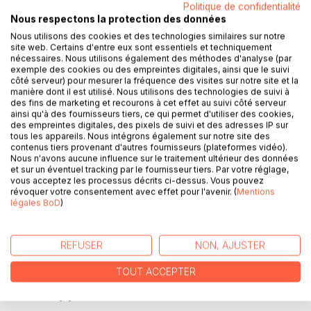
Politique de confidentialité
DESCRIPTION
Nous respectons la protection des données
Nous utilisons des cookies et des technologies similaires sur notre
site web. Certains d'entre eux sont essentiels et techniquement
En quoi consiste la spécificité d'Ernest Hello, et surtout en
nécessaires. Nous utilisons également des méthodes d'analyse (par
quoi peut-elle intéresser le chrétien ? Ce recueil de contes,
exemple des cookies ou des empreintes digitales, ainsi que le suivi
côté serveur) pour mesurer la fréquence des visites sur notre site et la
est peut-être la meilleure façon de l'aborder, sans être
manière dont il est utilisé. Nous utilisons des technologies de suivi à
rebuté par le côté imprécatoire de ses autres écrits. Ernest
des fins de marketing et recourons à cet effet au suivi côté serveur
Hello apparaît comme un expert de la psychologie du
ainsi qu'à des fournisseurs tiers, ce qui permet d'utiliser des cookies,
péché, il sait mettre à jour comme nul autre des ressorts
des empreintes digitales, des pixels de suivi et des adresses IP sur
tous les appareils. Nous intégrons également sur notre site des
secrets du mal dans l'âme humaine. Si Hello ne cite que
contenus tiers provenant d'autres fournisseurs (plateformes vidéo).
rarement les Ecritures de façon textuelle, il est évident
Nous n'avons aucune influence sur le traitement ultérieur des données
qu'elles sont la source sous-jacente de son inspiration.
et sur un éventuel tracking par le fournisseur tiers. Par votre réglage,
vous acceptez les processus décrits ci-dessus. Vous pouvez
Ludovic, le premier conte, qui reste une analyse inégalée
révoquer votre consentement avec effet pour l'avenir. (
Mentions
de l'avarice, semble un développement direct de cette
légales BoD
)
parole de Paul aux Colossiens : ...l'avarice, qui est une
idolâtrie. Ces dix-huit tableaux ne présentent par pour
autant que des teintes sombres : les deux ennemis, par
REFUSER
NON, AJUSTER
exemple, est un vrai chef-d'oeuvre d'émotion évangélique.
TOUT ACCEPTER
AUTEUR(S)