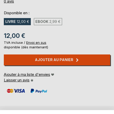
0%
0
avis
Disponible en :
LIVRE
12,00 €
EBOOK
2,99 €
12,00 €
TVA incluse /
Envoi en sus
disponible (dès maintenant)
AJOUTER AU PANIER
Ajouter à ma liste d'envies
Laisser un avis