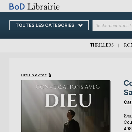
TOUTES LES CATÉGORIES
Skip
to
Content
THRILLERS
RO
Lire un extrait
Co
Skip
Skip
to
to
Sa
the
the
end
beginning
Cat
of
of
the
the
Spir
images
images
Cou
gallery
gallery
498