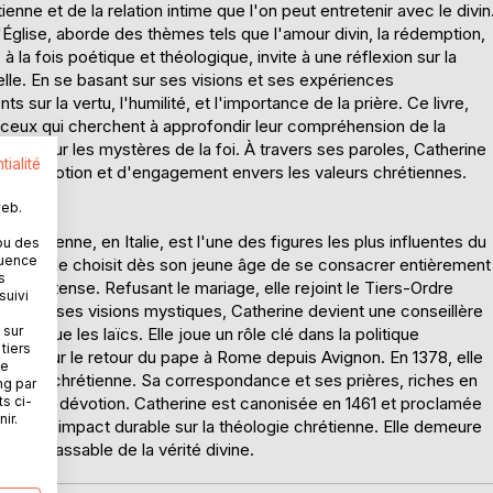
ienne et de la relation intime que l'on peut entretenir avec le divin
'Église, aborde des thèmes tels que l'amour divin, la rédemption,
 à la fois poétique et théologique, invite à une réflexion sur la
tuelle. En se basant sur ses visions et ses expériences
sur la vertu, l'humilité, et l'importance de la prière. Ce livre,
r ceux qui cherchent à approfondir leur compréhension de la
niques sur les mystères de la foi. À travers ses paroles, Catherine
tialité
ie de dévotion et d'engagement envers les valeurs chrétiennes.
web.
 à Sienne, en Italie, est l'une des figures les plus influentes du
ou des
quence
euse, elle choisit dès son jeune âge de se consacrer entièrement
s
ère intense. Refusant le mariage, elle rejoint le Tiers-Ordre
suivi
ue pour ses visions mystiques, Catherine devient une conseillère
 sur
gieux que les laïcs. Elle joue un rôle clé dans la politique
tiers
nt pour le retour du pape à Rome depuis Avignon. En 1378, elle
ne
ritualité chrétienne. Sa correspondance et ses prières, riches en
ng par
ts ci-
ofonde dévotion. Catherine est canonisée en 1461 et proclamée
ir.
de son impact durable sur la théologie chrétienne. Elle demeure
uête inlassable de la vérité divine.