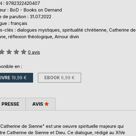
N : 9782322420407
teur : BoD - Books on Demand
 de parution : 31.07.2022
ue : français
-clés : dialogues mystiques, spiritualité chrétienne, Catherine de
ne, réflexion théologique, Amour divin
uation:
0
avis
onible en :
LIVRE
19,99 €
EBOOK
6,99 €
 PRESSE
AVIS
Catherine de Sienne" est une oeuvre spirituelle majeure qui
re Catherine de Sienne et Dieu. Ce dialogue, rédigé au XIVe