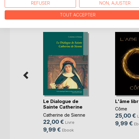
REFUSER
NON, AJUSTER
D’AUTRES TITRES À D
TOUT ACCEPTER
s dans
Le Dialogue de
L'âme lib
Sainte Catherine
Côme
i
de(...)
Catherine de Sienne
25,00 €
L
e
22,00 €
Livre
9,99 €
Eb
9,99 €
Ebook