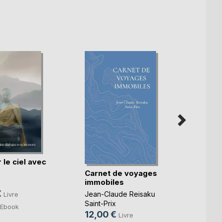
Anato
 le ciel avec
Tome 
Carnet de voyages
Christi
immobiles
27,0
€
Jean-Claude Reisaku
Livre
9,99
Saint-Prix
Ebook
12,00 €
Livre