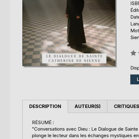
ISB
Édi
Date
Lang
Mots
Sien
Éval
0%
Disp
DESCRIPTION
AUTEUR(S)
CRITIQUES
RÉSUMÉ :
"Conversations avec Dieu : Le Dialogue de Sainte 
plonge le lecteur dans les échanges mystiques ent