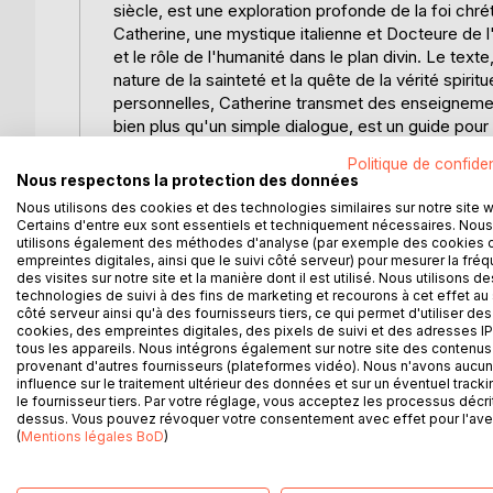
siècle, est une exploration profonde de la foi chrét
Catherine, une mystique italienne et Docteure de l
et le rôle de l'humanité dans le plan divin. Le texte,
nature de la sainteté et la quête de la vérité spiri
personnelles, Catherine transmet des enseignements 
bien plus qu'un simple dialogue, est un guide pou
spiritualité chrétienne, offrant des perspectives u
Politique de confiden
de Sienne inspire les lecteurs à poursuivre une v
Nous respectons la protection des données
Nous utilisons des cookies et des technologies similaires sur notre site 
L'AUTEUR :
Certains d'entre eux sont essentiels et techniquement nécessaires. Nous
Catherine de Sienne, née Caterina Benincasa en 1347
utilisons également des méthodes d'analyse (par exemple des cookies 
empreintes digitales, ainsi que le suivi côté serveur) pour mesurer la fré
christianisme médiéval. Issue d'une famille nombr
des visites sur notre site et la manière dont il est utilisé. Nous utilisons de
à Dieu, adoptant un mode de vie ascétique et de pri
technologies de suivi à des fins de marketing et recourons à cet effet au 
dominicain, tout en vivant chez ses parents. Conn
côté serveur ainsi qu'à des fournisseurs tiers, ce qui permet d'utiliser des
cookies, des empreintes digitales, des pixels de suivi et des adresses IP
spirituelle respectée, influençant aussi bien les reli
tous les appareils. Nous intégrons également sur notre site des contenus 
ecclésiastique de son temps, notamment en oeuvra
provenant d'autres fournisseurs (plateformes vidéo). Nous n'avons aucu
écrit le "Dialogue", un texte fondamental de la spi
influence sur le traitement ultérieur des données et sur un éventuel tracki
le fournisseur tiers. Par votre réglage, vous acceptez les processus décri
enseignements théologiques, témoignent de sa pr
dessus. Vous pouvez révoquer votre consentement avec effet pour l'aven
Docteure de l'Église en 1970, une reconnaissance 
(
Mentions légales BoD
)
une figure inspirante pour sa vie de service et sa q