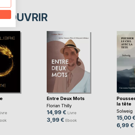
ÉCOUVRIR
re
Entre Deux Mots
Pousser
la tête
Florian Thilly
Solweig
14,99 €
ivre
Livre
15,00 
3,99 €
ook
Ebook
6,99 €