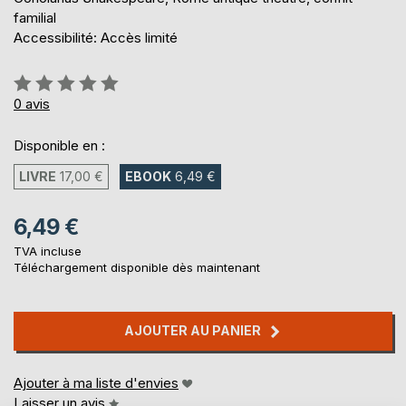
familial
Accessibilité: Accès limité
Évaluation:
0%
0
avis
Disponible en :
LIVRE
17,00 €
EBOOK
6,49 €
6,49 €
TVA incluse
Téléchargement disponible dès maintenant
AJOUTER AU PANIER
Ajouter à ma liste d'envies
Laisser un avis