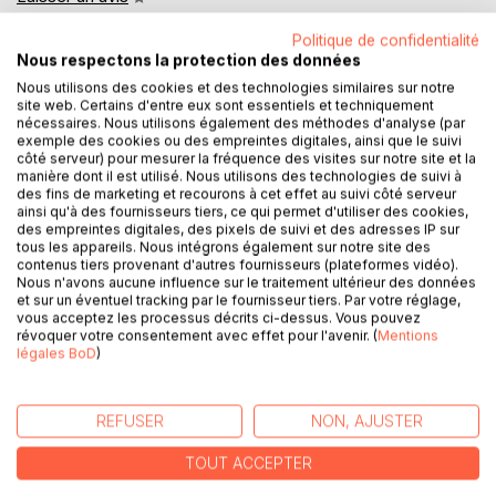
Politique de confidentialité
Nous respectons la protection des données
Nous utilisons des cookies et des technologies similaires sur notre
site web. Certains d'entre eux sont essentiels et techniquement
nécessaires. Nous utilisons également des méthodes d'analyse (par
exemple des cookies ou des empreintes digitales, ainsi que le suivi
côté serveur) pour mesurer la fréquence des visites sur notre site et la
DESCRIPTION
manière dont il est utilisé. Nous utilisons des technologies de suivi à
des fins de marketing et recourons à cet effet au suivi côté serveur
ainsi qu'à des fournisseurs tiers, ce qui permet d'utiliser des cookies,
RÉSUMÉ :
des empreintes digitales, des pixels de suivi et des adresses IP sur
tous les appareils. Nous intégrons également sur notre site des
"Coriolan" est l'une des oeuvres les plus puissantes de
contenus tiers provenant d'autres fournisseurs (plateformes vidéo).
William Shakespeare, explorant les thèmes intemporels du
Nous n'avons aucune influence sur le traitement ultérieur des données
pouvoir, de la fierté et de la politique. La pièce se déroule
et sur un éventuel tracking par le fournisseur tiers. Par votre réglage,
vous acceptez les processus décrits ci-dessus. Vous pouvez
dans la Rome antique, où le général Coriolanus, après avoir
révoquer votre consentement avec effet pour l'avenir. (
Mentions
remporté de nombreuses batailles, est proposé pour le
légales BoD
)
poste de consul. Cependant, son mépris pour le peuple et
son incapacité à naviguer dans les eaux tumultueuses de la
politique romaine le conduisent à sa chute. Shakespeare
REFUSER
NON, AJUSTER
dépeint un personnage complexe, déchiré entre son sens
de l'honneur et sa haine des compromis politiques. La
TOUT ACCEPTER
tragédie de Coriolanus est accentuée par sa relation