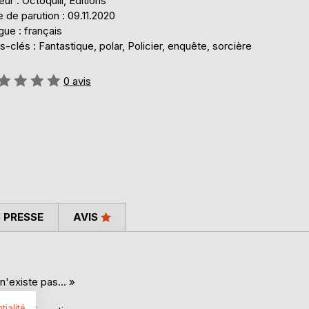
eur : Octoquill, Éditions
 de parution : 09.11.2020
ue : français
-clés : Fantastique, polar, Policier, enquête, sorcière
uation:
0
avis
 PRESSE
AVIS
n'existe pas... »
tialité