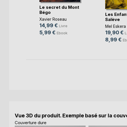
ublie pas
Le secret du Mont
Bégo
Les Enfan
Salève
e Caplan
Xavier Roseau
14,99 €
e
Livre
Mel Eskera
5,99 €
19,90 €
k
Ebook
L
8,99 €
Eb
Vue 3D du produit. Exemple basé sur la couve
Couverture dure