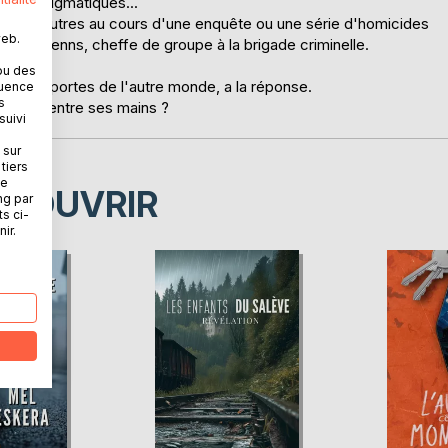
s et énigmatiques...
ui des autres au cours d'une enquête ou une série d'homicides
web.
erda Morguenns, cheffe de groupe à la brigade criminelle.
le ?
ou des
en des portes de l'autre monde, a la réponse.
quence
s
 destin entre ses mains ?
suivi
 sur
tiers
ne
ÉCOUVRIR
ng par
ts ci-
ir.