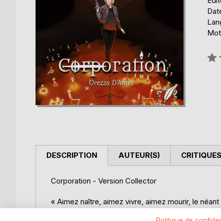
Édit
Date
Lang
Mots
Éval
0%
DESCRIPTION
AUTEUR(S)
CRITIQUES
Corporation - Version Collector
« Aimez naître, aimez vivre, aimez mourir, le néant 
Politique de confiden