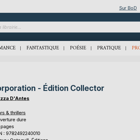
Sur BoD
MANCE
FANTASTIQUE
POÉSIE
PRATIQUE
PR
rporation - Édition Collector
zza D'Antes
rs & thrillers
verture dure
 pages
N : 9782492240010