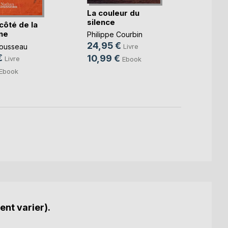
La couleur du
L'esc
silence
côté de la
Christ
ne
Philippe Courbin
19,0
24,95 €
ousseau
Livre
11,99
€
10,99 €
Livre
Ebook
Ebook
ent varier).