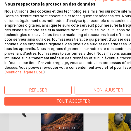
Trois femmes, trois destins, des meurtres sanglant
Nous respectons la protection des données
Le Fâ de chacune, sa destinée vaudou, croise cel
Nous utilisons des cookies et des technologies similaires sur notre site 
brouille les pistes. Difficile d'y voir clair pour G
Certains d'entre eux sont essentiels et techniquement nécessaires. Nous
Quelle vérité cache la réalité qui vacille autour d'el
utilisons également des méthodes d'analyse (par exemple des cookies 
Seul Papa Legba, le messager des loas et le gardi
empreintes digitales, ainsi que le suivi côté serveur) pour mesurer la fré
des visites sur notre site et la manière dont il est utilisé. Nous utilisons de
Est-il cependant bien raisonnable de remettre son
technologies de suivi à des fins de marketing et recourons à cet effet au 
côté serveur ainsi qu'à des fournisseurs tiers, ce qui permet d'utiliser des
cookies, des empreintes digitales, des pixels de suivi et des adresses IP
tous les appareils. Nous intégrons également sur notre site des contenus 
provenant d'autres fournisseurs (plateformes vidéo). Nous n'avons aucu
D’AUTRES TITRES À D
influence sur le traitement ultérieur des données et sur un éventuel tracki
le fournisseur tiers. Par votre réglage, vous acceptez les processus décri
dessus. Vous pouvez révoquer votre consentement avec effet pour l'aven
(
Mentions légales BoD
)
REFUSER
NON, AJUSTER
TOUT ACCEPTER