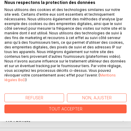
Nous respectons la protection des données
administratifs, peuvent révéler bien des surprises quand on
Nous utilisons des cookies et des technologies similaires sur notre
les regarde de plus près. On parle souvent, à tort ou à
site web. Certains d'entre eux sont essentiels et techniquement
raison, des erreurs judiciaires, mais qui connaît les erreurs
nécessaires. Nous utilisons également des méthodes d'analyse (par
de justice (les coupables sanctionnés trop ou pas assez
exemple des cookies ou des empreintes digitales, ainsi que le suivi
côté serveur) pour mesurer la fréquence des visites sur notre site et la
sévèrement, ou pour un motif qui n'est pas le bon) ? Que
manière dont il est utilisé. Nous utilisons des technologies de suivi à
faut-il penser de la réforme du 10 août 2011 ­mettant en
des fins de marketing et recourons à cet effet au suivi côté serveur
place la motivation des verdicts de cours d'assises ?
ainsi qu'à des fournisseurs tiers, ce qui permet d'utiliser des cookies,
des empreintes digitales, des pixels de suivi et des adresses IP sur
Cet ouvrage se veut une exploration des coulisses de
tous les appareils. Nous intégrons également sur notre site des
l'institution judiciaire ; institution humaine donc imparfaite,
contenus tiers provenant d'autres fournisseurs (plateformes vidéo).
et ­complexe.
Nous n'avons aucune influence sur le traitement ultérieur des données
et sur un éventuel tracking par le fournisseur tiers. Par votre réglage,
C'est aussi l'occasion de revenir sur moult dossiers
vous acceptez les processus décrits ci-dessus. Vous pouvez
retentissants, les disparitions de Pierre Quémeneur et
révoquer votre consentement avec effet pour l'avenir. (
Mentions
d'Agnès Le Roux, les affaires Dany Leprince et Yvan
légales BoD
)
Colonna, etc.
Préface de Jean-Michel Lambert, magistrat honoraire. En
annexe, les observations de deux avocats pénalistes, Me
REFUSER
NON, AJUSTER
Gilles Antonowicz et Me Dominique Inchauspé.
TOUT ACCEPTER
AUTEUR(S)