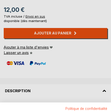
12,00 €
TVA incluse /
Envoi en sus
disponible (dès maintenant)
AJOUTER AU PANIER
Ajouter à ma liste d'envies
Laisser un avis
DESCRIPTION
Les ordonnances de mise en accusation et les arrêts de
Politique de confidentialité
renvoi devant la cour d'assises, documents un peu secs,