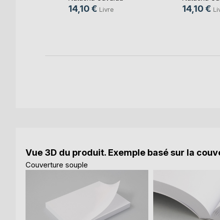
e
14,10 €
14,10 €
Livre
Li
k
Vue 3D du produit. Exemple basé sur la couve
Couverture souple