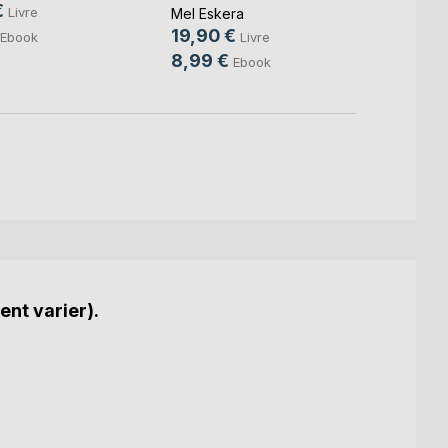
€
Livre
Mel Eskera
Mel Es
19,90 €
19,9
Ebook
Livre
8,99 €
9,49
Ebook
ent varier).