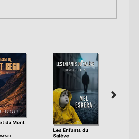
et du Mont
Les Enfants du
Les E
Salève
Salèv
oseau