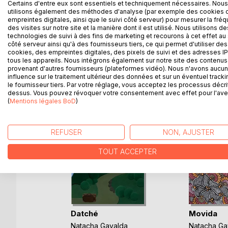
Dans une zone commerciale, à la périphérie d'une g
Certains d'entre eux sont essentiels et techniquement nécessaires. Nous
utilisons également des méthodes d'analyse (par exemple des cookies 
peu ordinaires.
empreintes digitales, ainsi que le suivi côté serveur) pour mesurer la fré
des visites sur notre site et la manière dont il est utilisé. Nous utilisons de
technologies de suivi à des fins de marketing et recourons à cet effet au 
côté serveur ainsi qu'à des fournisseurs tiers, ce qui permet d'utiliser des
cookies, des empreintes digitales, des pixels de suivi et des adresses IP
D’AUTRES TITRES À D
tous les appareils. Nous intégrons également sur notre site des contenus 
provenant d'autres fournisseurs (plateformes vidéo). Nous n'avons aucu
influence sur le traitement ultérieur des données et sur un éventuel tracki
le fournisseur tiers. Par votre réglage, vous acceptez les processus décri
dessus. Vous pouvez révoquer votre consentement avec effet pour l'aven
(
Mentions légales BoD
)
REFUSER
NON, AJUSTER
TOUT ACCEPTER
re 2 : Les
)
Datché
Movida
ec
Natacha Gavalda
Natacha Ga