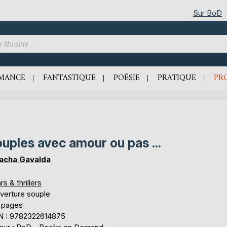
Sur BoD
MANCE
FANTASTIQUE
POÉSIE
PRATIQUE
PR
uples avec amour ou pas ...
acha Gavalda
rs & thrillers
verture souple
 pages
N : 9782322614875