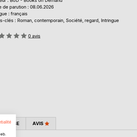
teur : BoD - Books on Demand
e de parution : 08.06.2026
ue : français
s-clés : Roman, contemporain, Société, regard, Intringue
uation:
0
avis
tialité
 PRESSE
AVIS
web.