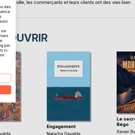
rande ville, les commerçants et leurs clients ont des vies bien
ou des
quence
s
suivi
 sur
ÉCOUVRIR
tiers
ne
ng par
ts ci-
ir.
Le secr
Bégo
Engagement
Xavier R
valda
Natacha Gavalda