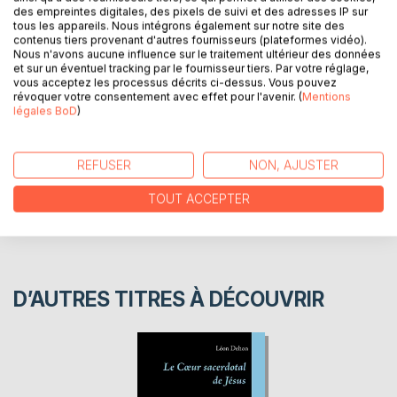
des empreintes digitales, des pixels de suivi et des adresses IP sur
1905, le Père Léon Dehon montre comment il conçoit la
tous les appareils. Nous intégrons également sur notre site des
dévotion au Sacré-Coeur de Jésus.
contenus tiers provenant d'autres fournisseurs (plateformes vidéo).
Nous n'avons aucune influence sur le traitement ultérieur des données
et sur un éventuel tracking par le fournisseur tiers. Par votre réglage,
vous acceptez les processus décrits ci-dessus. Vous pouvez
AUTEUR(S)
révoquer votre consentement avec effet pour l'avenir. (
Mentions
légales BoD
)
CRITIQUES PRESSE
REFUSER
NON, AJUSTER
AVIS
TOUT ACCEPTER
D’AUTRES TITRES À DÉCOUVRIR