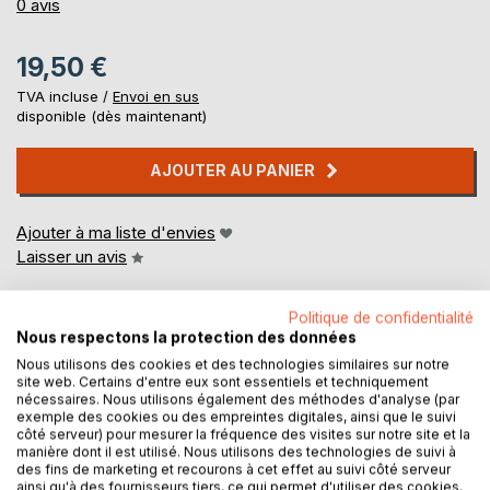
0%
0
avis
19,50 €
TVA incluse /
Envoi en sus
disponible (dès maintenant)
AJOUTER AU PANIER
Ajouter à ma liste d'envies
Laisser un avis
Politique de confidentialité
Nous respectons la protection des données
Nous utilisons des cookies et des technologies similaires sur notre
site web. Certains d'entre eux sont essentiels et techniquement
nécessaires. Nous utilisons également des méthodes d'analyse (par
exemple des cookies ou des empreintes digitales, ainsi que le suivi
DESCRIPTION
côté serveur) pour mesurer la fréquence des visites sur notre site et la
manière dont il est utilisé. Nous utilisons des technologies de suivi à
des fins de marketing et recourons à cet effet au suivi côté serveur
Dans les Couronnes d'amour au Sacré-Coeur, publiées en
ainsi qu'à des fournisseurs tiers, ce qui permet d'utiliser des cookies,