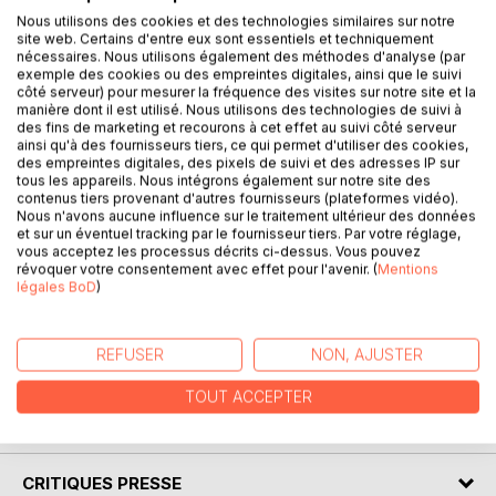
Nous utilisons des cookies et des technologies similaires sur notre
site web. Certains d'entre eux sont essentiels et techniquement
nécessaires. Nous utilisons également des méthodes d'analyse (par
exemple des cookies ou des empreintes digitales, ainsi que le suivi
DESCRIPTION
côté serveur) pour mesurer la fréquence des visites sur notre site et la
manière dont il est utilisé. Nous utilisons des technologies de suivi à
des fins de marketing et recourons à cet effet au suivi côté serveur
ainsi qu'à des fournisseurs tiers, ce qui permet d'utiliser des cookies,
« Il y a deux manières de combattre : l'une avec les lois
des empreintes digitales, des pixels de suivi et des adresses IP sur
l'autre avec la force. La première est celle des hommes la
tous les appareils. Nous intégrons également sur notre site des
seconde celle des bêtes. Mais comme très souvent la
contenus tiers provenant d'autres fournisseurs (plateformes vidéo).
Nous n'avons aucune influence sur le traitement ultérieur des données
première ne suffit pas, il est besoin de recourir à la
et sur un éventuel tracking par le fournisseur tiers. Par votre réglage,
seconde. »
vous acceptez les processus décrits ci-dessus. Vous pouvez
révoquer votre consentement avec effet pour l'avenir. (
Mentions
légales BoD
)
Nicolas Machiavel (1513)
Pascal combat sa cousine Fyfé avec les moyens du bord.
REFUSER
NON, AJUSTER
Va t-il sortir victorieux de ce combat singulier ?
TOUT ACCEPTER
AUTEUR(S)
CRITIQUES PRESSE