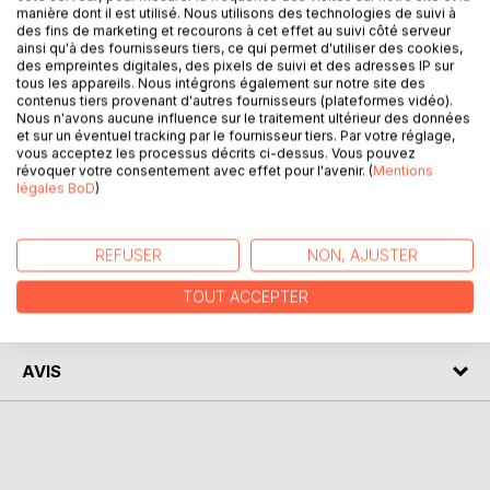
manière dont il est utilisé. Nous utilisons des technologies de suivi à
Venez découvrir la Critique de la raison pure d'Emmanuel
des fins de marketing et recourons à cet effet au suivi côté serveur
ainsi qu'à des fournisseurs tiers, ce qui permet d'utiliser des cookies,
Kant grâce à une analyse philosophique de référence !
des empreintes digitales, des pixels de suivi et des adresses IP sur
Écrite par un spécialiste universitaire, cette fiche de lecture
tous les appareils. Nous intégrons également sur notre site des
est recommandée par de nombreux enseignants. Cet
contenus tiers provenant d'autres fournisseurs (plateformes vidéo).
Nous n'avons aucune influence sur le traitement ultérieur des données
ouvrage contient la biographie du philosophe, le résumé
et sur un éventuel tracking par le fournisseur tiers. Par votre réglage,
détaillé, le courant philosophique, le contexte de
vous acceptez les processus décrits ci-dessus. Vous pouvez
publication de l'oeuvre et l'analyse complète. Retrouvez
révoquer votre consentement avec effet pour l'avenir. (
Mentions
légales BoD
)
tous nos titres sur : www.fichedelecture.fr.
AUTEUR(S)
REFUSER
NON, AJUSTER
TOUT ACCEPTER
CRITIQUES PRESSE
AVIS