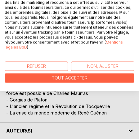
des fins de marketing et recourons à cet effet au suivi côté serveur
DESCRIPTION
ainsi qu'à des fournisseurs tiers, ce qui permet d'utiliser des cookies,
des empreintes digitales, des pixels de suivi et des adresses IP sur
tous les appareils. Nous intégrons également sur notre site des
Deuxième tome de mes critiques littéraires où je vous
contenus tiers provenant d'autres fournisseurs (plateformes vidéo).
Nous n'avons aucune influence sur le traitement ultérieur des données
propose de découvrir ces auteurs :
et sur un éventuel tracking par le fournisseur tiers. Par votre réglage,
- Sur la monnaie et l'économie ; Les conséquences
vous acceptez les processus décrits ci-dessus. Vous pouvez
économiques de la paix de Keynes
révoquer votre consentement avec effet pour l'avenir. (
Mentions
- The road to serfdom d'Hayek
légales BoD
)
- La nature du totalitarisme d'Hannah Arendt
- Aliénation et accélération d'Hartmut Rosa
REFUSER
NON, AJUSTER
- Les conséquences politiques de la paix de Bainville
- Orages d'acier d'Ernst Jünger
TOUT ACCEPTER
- Les partis politiques et la décentralisation ; Lettre des
jeux olympiques ; Trois idées politiques ; Si le coup de
force est possible de Charles Maurras
- Gorgias de Platon
- L'ancien régime et la Révolution de Tocqueville
- La crise du monde moderne de René Guénon
AUTEUR(S)