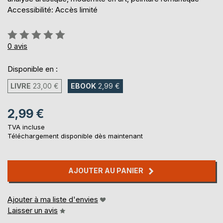
Accessibilité: Accès limité
Évaluation:
0%
0
avis
Disponible en :
LIVRE
23,00 €
EBOOK
2,99 €
2,99 €
TVA incluse
Téléchargement disponible dès maintenant
AJOUTER AU PANIER
Ajouter à ma liste d'envies
Laisser un avis