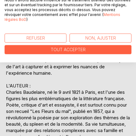
Nous n'avons aucune influence sur le traitement ultérieur des données
modernité artistique naissante. Baudelaire, à travers ces
et sur un éventuel tracking par le fournisseur tiers. Par votre réglage,
textes, ne se contente pas de décrire les oeuvres ; il
vous acceptez les processus décrits ci-dessus. Vous pouvez
révoquer votre consentement avec effet pour l'avenir. (
Mentions
s'efforce de comprendre l'intention de l'artiste et l'impact
légales BoD
)
émotionnel de l'art sur le spectateur. En lisant "Curiosités
esthétiques", le lecteur découvre non seulement les goûts
et les préférences artistiques de Baudelaire, mais aussi
REFUSER
NON, AJUSTER
une vision critique qui a influencé des générations de
penseurs et de créateurs. Ce recueil constitue une
TOUT ACCEPTER
exploration profonde de l'interaction entre l'art et la
sensibilité humaine, mettant en lumière la capacité unique
de l'art à capturer et à exprimer les nuances de
l'expérience humaine.
L'AUTEUR :
Charles Baudelaire, né le 9 avril 1821 à Paris, est l'une des
figures les plus emblématiques de la littérature française.
Poète, critique d'art et essayiste, il est surtout connu pour
son recueil "Les Fleurs du mal", publié en 1857, qui a
révolutionné la poésie par son exploration des thèmes de la
beauté, du spleen et de la modernité. Sa vie tumultueuse,
marquée par des relations complexes avec sa famille et