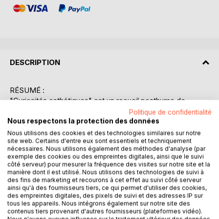
DESCRIPTION
RÉSUMÉ :
"Curiosités esthétiques" est un recueil posthume de
critiques d'art rédigées par le célèbre poète français
Politique de confidentialité
Charles Baudelaire. Publié en 1868, cet ouvrage rassemble
Nous respectons la protection des données
une sélection d'essais qui témoignent de l'acuité
Nous utilisons des cookies et des technologies similaires sur notre
intellectuelle et de l'oeil aiguisé de Baudelaire pour les arts
site web. Certains d'entre eux sont essentiels et techniquement
nécessaires. Nous utilisons également des méthodes d'analyse (par
visuels. Le poète, connu pour sa plume incisive et son
exemple des cookies ou des empreintes digitales, ainsi que le suivi
esprit critique, s'intéresse ici à divers artistes et
côté serveur) pour mesurer la fréquence des visites sur notre site et la
mouvements artistiques de son époque, offrant des
manière dont il est utilisé. Nous utilisons des technologies de suivi à
des fins de marketing et recourons à cet effet au suivi côté serveur
réflexions pénétrantes sur la peinture, la sculpture et
ainsi qu'à des fournisseurs tiers, ce qui permet d'utiliser des cookies,
l'esthétique en général. Parmi les sujets abordés, on trouve
des empreintes digitales, des pixels de suivi et des adresses IP sur
des analyses de l'oeuvre de Delacroix, des considérations
tous les appareils. Nous intégrons également sur notre site des
contenus tiers provenant d'autres fournisseurs (plateformes vidéo).
sur l'art romantique, ainsi que des réflexions sur la