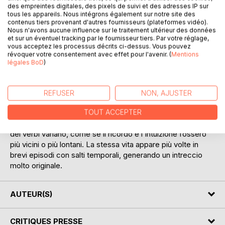
des empreintes digitales, des pixels de suivi et des adresses IP sur
tous les appareils. Nous intégrons également sur notre site des
contenus tiers provenant d'autres fournisseurs (plateformes vidéo).
Nous n'avons aucune influence sur le traitement ultérieur des données
et sur un éventuel tracking par le fournisseur tiers. Par votre réglage,
vous acceptez les processus décrits ci-dessus. Vous pouvez
DESCRIPTION
révoquer votre consentement avec effet pour l'avenir. (
Mentions
légales BoD
)
DA UNA VITA ALL'ALTRA è il nono volume della collezione
di libri in prosa poetica con tematica la reincarnazione.
REFUSER
NON, AJUSTER
L'autore racconta le proprie vite anteriori, utilizzando il
TOUT ACCEPTER
processo narrativo della retrospezione, mentre nella
struttura dell'opera scritta come fosse un poema, i tempi
dei verbi variano, come se il ricordo e l'intuizione fossero
più vicini o più lontani. La stessa vita appare più volte in
brevi episodi con salti temporali, generando un intreccio
molto originale.
AUTEUR(S)
CRITIQUES PRESSE