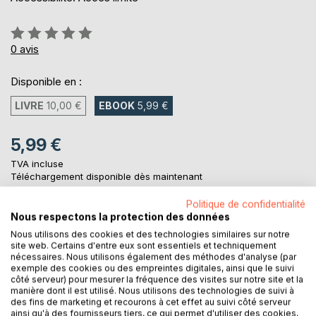
Évaluation:
0%
0
avis
Disponible en :
LIVRE
10,00 €
EBOOK
5,99 €
5,99 €
TVA incluse
Téléchargement disponible dès maintenant
Politique de confidentialité
Nous respectons la protection des données
AJOUTER AU PANIER
Nous utilisons des cookies et des technologies similaires sur notre
site web. Certains d'entre eux sont essentiels et techniquement
nécessaires. Nous utilisons également des méthodes d'analyse (par
Ajouter à ma liste d'envies
exemple des cookies ou des empreintes digitales, ainsi que le suivi
côté serveur) pour mesurer la fréquence des visites sur notre site et la
Laisser un avis
manière dont il est utilisé. Nous utilisons des technologies de suivi à
des fins de marketing et recourons à cet effet au suivi côté serveur
ainsi qu'à des fournisseurs tiers, ce qui permet d'utiliser des cookies,