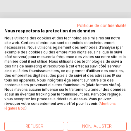
Politique de confidentialité
DESCRIPTION
Nous respectons la protection des données
Nous utilisons des cookies et des technologies similaires sur notre
site web. Certains d'entre eux sont essentiels et techniquement
Ce livre a pour but d’étudier l’évolution de la représentation
nécessaires. Nous utilisons également des méthodes d'analyse (par
de la forêt dans l'imaginaire et la fiction littéraire. Lorsque la
exemple des cookies ou des empreintes digitales, ainsi que le suivi
forêt est présente dans un livre, il est rare que ce soit
côté serveur) pour mesurer la fréquence des visites sur notre site et la
manière dont il est utilisé. Nous utilisons des technologies de suivi à
comme simple décor ; la plupart du temps, elle joue un rôle
des fins de marketing et recourons à cet effet au suivi côté serveur
décisif, en tant que personnage à part entière ; dans tous
ainsi qu'à des fournisseurs tiers, ce qui permet d'utiliser des cookies,
les cas, elle porte une forte charge symbolique. Il s’agit
des empreintes digitales, des pixels de suivi et des adresses IP sur
d’une figure profondément ambivalente, à la fois positive et
tous les appareils. Nous intégrons également sur notre site des
contenus tiers provenant d'autres fournisseurs (plateformes vidéo).
négative : un lieu de refuge et de menace, accueillant et
Nous n'avons aucune influence sur le traitement ultérieur des données
agressif, source d’épanouissement ou de régression.
et sur un éventuel tracking par le fournisseur tiers. Par votre réglage,
vous acceptez les processus décrits ci-dessus. Vous pouvez
révoquer votre consentement avec effet pour l'avenir. (
Mentions
Dans une première partie (brève), le contexte de l’étude
légales BoD
)
est exposé : les rapports entre l’homme et la forêt, à
travers les approches historiques (de la préhistoire à
l’époque actuelle), économiques (des diverses formes de
REFUSER
NON, AJUSTER
l’exploitation forestière à la sylviculture), symboliques