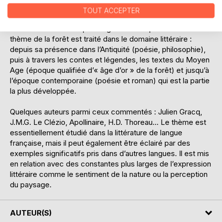
(dans les diverses cultures, mythes et religions).
TOUT ACCEPTER
Je m’attache ensuite plus largement à exposer comment le
thème de la forêt est traité dans le domaine littéraire :
depuis sa présence dans l’Antiquité (poésie, philosophie),
puis à travers les contes et légendes, les textes du Moyen
Age (époque qualifiée d’« âge d’or » de la forêt) et jusqu’à
l’époque contemporaine (poésie et roman) qui est la partie
la plus développée.
Quelques auteurs parmi ceux commentés : Julien Gracq,
J.M.G. Le Clézio, Apollinaire, H.D. Thoreau… Le thème est
essentiellement étudié dans la littérature de langue
française, mais il peut également être éclairé par des
exemples significatifs pris dans d’autres langues. Il est mis
en relation avec des constantes plus larges de l’expression
littéraire comme le sentiment de la nature ou la perception
du paysage.
AUTEUR(S)