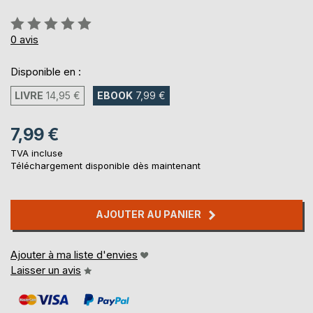
Évaluation:
0%
0
avis
Disponible en :
LIVRE
14,95 €
EBOOK
7,99 €
7,99 €
TVA incluse
Téléchargement disponible dès maintenant
AJOUTER AU PANIER
Ajouter à ma liste d'envies
Laisser un avis