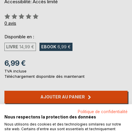
Accessibilité: Accès limité
Évaluation:
0%
0
avis
Disponible en :
LIVRE
14,99 €
EBOOK
6,99 €
6,99 €
TVA incluse
Téléchargement disponible dès maintenant
AJOUTER AU PANIER
Politique de confidentialité
Ajouter à ma liste d'envies
Nous respectons la protection des données
Laisser un avis
Nous utilisons des cookies et des technologies similaires sur notre
site web. Certains d'entre eux sont essentiels et techniquement