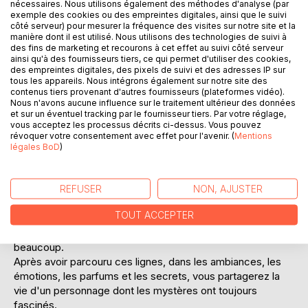
nécessaires. Nous utilisons également des méthodes d'analyse (par
exemple des cookies ou des empreintes digitales, ainsi que le suivi
côté serveur) pour mesurer la fréquence des visites sur notre site et la
manière dont il est utilisé. Nous utilisons des technologies de suivi à
des fins de marketing et recourons à cet effet au suivi côté serveur
ainsi qu'à des fournisseurs tiers, ce qui permet d'utiliser des cookies,
des empreintes digitales, des pixels de suivi et des adresses IP sur
DESCRIPTION
tous les appareils. Nous intégrons également sur notre site des
contenus tiers provenant d'autres fournisseurs (plateformes vidéo).
Nous n'avons aucune influence sur le traitement ultérieur des données
et sur un éventuel tracking par le fournisseur tiers. Par votre réglage,
Les deux auteurs vous transportent dans l'univers atypique
vous acceptez les processus décrits ci-dessus. Vous pouvez
de l'homme au chapeau noir, que certains connaissent
révoquer votre consentement avec effet pour l'avenir. (
Mentions
sous le nom de :
légales BoD
)
DANYEL GERARD
Loin d'une biographie, cet ouvrage vous fera découvrir la
dimension de l'homme, le parcours de l'artiste, les
REFUSER
NON, AJUSTER
blessures de la star. Une suite de vérités aucunement
TOUT ACCEPTER
romancées, et des constats parfois durs, vous permettront
de lever le voile sur un être à qui le Rock français doit
beaucoup.
Après avoir parcouru ces lignes, dans les ambiances, les
émotions, les parfums et les secrets, vous partagerez la
vie d'un personnage dont les mystères ont toujours
fascinés.