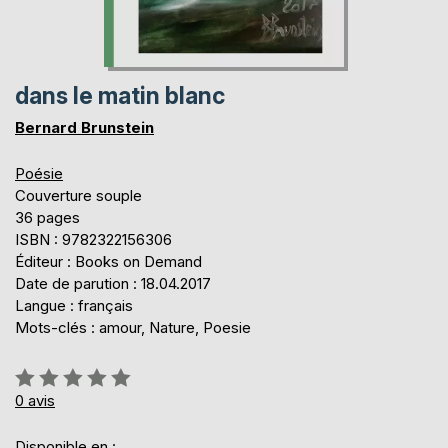
dans le matin blanc
Bernard Brunstein
Poésie
Couverture souple
36 pages
ISBN : 9782322156306
Éditeur : Books on Demand
Date de parution : 18.04.2017
Langue : français
Mots-clés : amour, Nature, Poesie
Évaluation:
0%
0
avis
Disponible en :