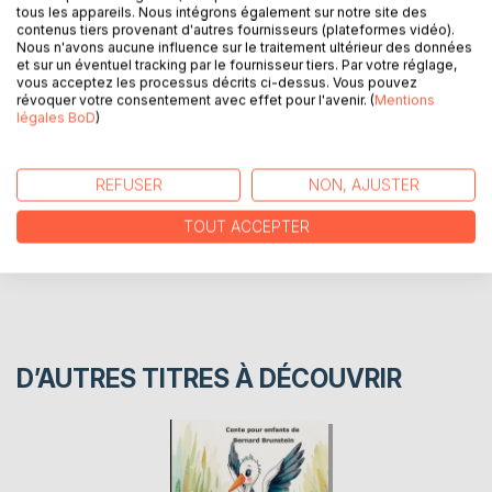
tous les appareils. Nous intégrons également sur notre site des
Quand Dame Nature se réveille les mots se bousculent
contenus tiers provenant d'autres fournisseurs (plateformes vidéo).
Nous n'avons aucune influence sur le traitement ultérieur des données
dans la tête.
et sur un éventuel tracking par le fournisseur tiers. Par votre réglage,
vous acceptez les processus décrits ci-dessus. Vous pouvez
révoquer votre consentement avec effet pour l'avenir. (
Mentions
AUTEUR(S)
légales BoD
)
CRITIQUES PRESSE
REFUSER
NON, AJUSTER
TOUT ACCEPTER
AVIS
D’AUTRES TITRES À DÉCOUVRIR