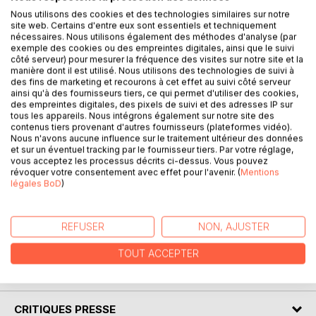
Nous utilisons des cookies et des technologies similaires sur notre
site web. Certains d'entre eux sont essentiels et techniquement
nécessaires. Nous utilisons également des méthodes d'analyse (par
Laurène reçoit un jour une magnifique déclaration d'amour
exemple des cookies ou des empreintes digitales, ainsi que le suivi
anonyme, où l'auteur mystérieux lui dévoile les
côté serveur) pour mesurer la fréquence des visites sur notre site et la
merveilleuses qualités qu'il lui trouve. Elle est
manière dont il est utilisé. Nous utilisons des technologies de suivi à
bouleversée... Mais l'identité de son admirateur secret lui
des fins de marketing et recourons à cet effet au suivi côté serveur
ainsi qu'à des fournisseurs tiers, ce qui permet d'utiliser des cookies,
est totalement inconnue et les quelques indices qu'il lui
des empreintes digitales, des pixels de suivi et des adresses IP sur
laisse sont bien incompréhensibles pour elle. Est-ce que
tous les appareils. Nous intégrons également sur notre site des
ça pourrait être Miguel, le bel espagnol toujours
contenus tiers provenant d'autres fournisseurs (plateformes vidéo).
Nous n'avons aucune influence sur le traitement ultérieur des données
enthousiaste de la boulangerie ? Adrien, son voisin écolo ?
et sur un éventuel tracking par le fournisseur tiers. Par votre réglage,
L'un de ses collègues, Julien, Sébastien ou Nicolas ? Peut-
vous acceptez les processus décrits ci-dessus. Vous pouvez
être l'un des architectes du bureau voisin ? Ou encore un
révoquer votre consentement avec effet pour l'avenir. (
Mentions
légales BoD
)
commerçant d'une des boutiques de la ville ? Mon Dieu,
quel mystère ! Avec sa meilleure amie, la dynamique
Camille, elle va mener l'enquête à travers les vieilles rues
REFUSER
NON, AJUSTER
de la magnifique cité d'Albi en Occitanie...
TOUT ACCEPTER
AUTEUR(S)
CRITIQUES PRESSE