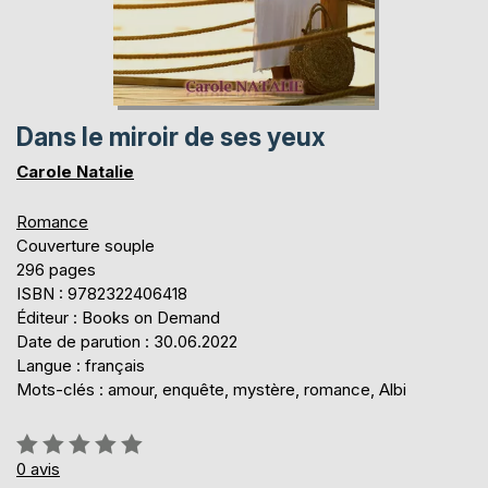
Dans le miroir de ses yeux
Carole Natalie
Romance
Couverture souple
296 pages
ISBN : 9782322406418
Éditeur : Books on Demand
Date de parution : 30.06.2022
Langue : français
Mots-clés : amour, enquête, mystère, romance, Albi
Évaluation:
0%
0
avis