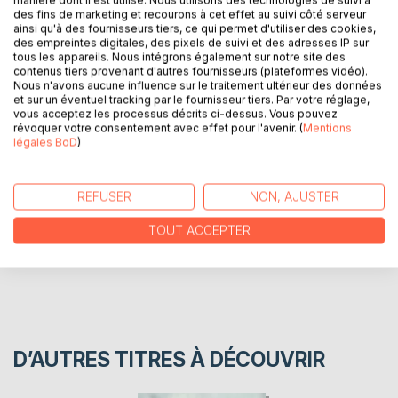
femme heureuse. Pour elle, tout va pour le mieux : un
manière dont il est utilisé. Nous utilisons des technologies de suivi à
des fins de marketing et recourons à cet effet au suivi côté serveur
travail prenant, des amis et une famille aimante, des loisirs
ainsi qu'à des fournisseurs tiers, ce qui permet d'utiliser des cookies,
et des projets. Comment imaginer qu'une simple rencontre
des empreintes digitales, des pixels de suivi et des adresses IP sur
puisse venir bouleverser sa vie, que perdre du poids pour
tous les appareils. Nous intégrons également sur notre site des
contenus tiers provenant d'autres fournisseurs (plateformes vidéo).
entrer dans le moule des canons de beauté modernes
Nous n'avons aucune influence sur le traitement ultérieur des données
devienne son obsession ?
et sur un éventuel tracking par le fournisseur tiers. Par votre réglage,
vous acceptez les processus décrits ci-dessus. Vous pouvez
révoquer votre consentement avec effet pour l'avenir. (
Mentions
légales BoD
)
AUTEUR(S)
CRITIQUES PRESSE
REFUSER
NON, AJUSTER
TOUT ACCEPTER
AVIS
D’AUTRES TITRES À DÉCOUVRIR