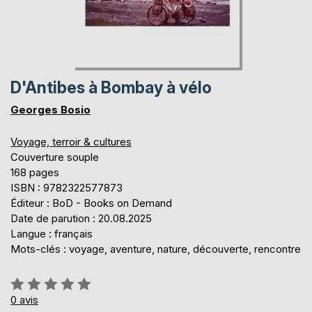
D'Antibes à Bombay à vélo
Georges Bosio
Voyage, terroir & cultures
Couverture souple
168 pages
ISBN : 9782322577873
Éditeur : BoD - Books on Demand
Date de parution : 20.08.2025
Langue : français
Mots-clés : voyage, aventure, nature, découverte, rencontre
Évaluation:
0%
0
avis