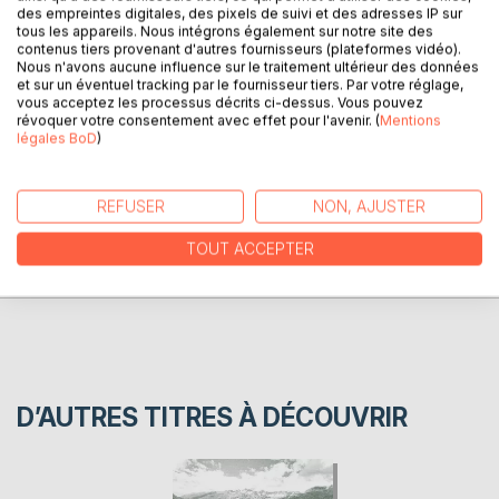
des empreintes digitales, des pixels de suivi et des adresses IP sur
tous les appareils. Nous intégrons également sur notre site des
contenus tiers provenant d'autres fournisseurs (plateformes vidéo).
Ce livre raconte les aventures d'un jeune homme âgé de
Nous n'avons aucune influence sur le traitement ultérieur des données
22 ans à travers plusieurs pays à vélo.
et sur un éventuel tracking par le fournisseur tiers. Par votre réglage,
vous acceptez les processus décrits ci-dessus. Vous pouvez
révoquer votre consentement avec effet pour l'avenir. (
Mentions
légales BoD
)
AUTEUR(S)
CRITIQUES PRESSE
REFUSER
NON, AJUSTER
TOUT ACCEPTER
AVIS
D’AUTRES TITRES À DÉCOUVRIR