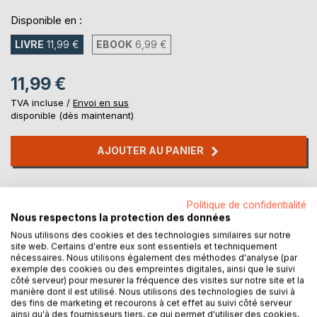
Disponible en :
LIVRE
11,99 €
EBOOK
6,99 €
11,99 €
TVA incluse /
Envoi en sus
disponible (dès maintenant)
AJOUTER AU PANIER
Ajouter à ma liste d'envies
Politique de confidentialité
Laisser un avis
Nous respectons la protection des données
Nous utilisons des cookies et des technologies similaires sur notre
site web. Certains d'entre eux sont essentiels et techniquement
nécessaires. Nous utilisons également des méthodes d'analyse (par
exemple des cookies ou des empreintes digitales, ainsi que le suivi
côté serveur) pour mesurer la fréquence des visites sur notre site et la
manière dont il est utilisé. Nous utilisons des technologies de suivi à
des fins de marketing et recourons à cet effet au suivi côté serveur
DESCRIPTION
ainsi qu'à des fournisseurs tiers, ce qui permet d'utiliser des cookies,