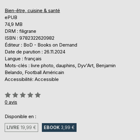
Bien-être, cuisine & santé
ePUB
74,9 MB
DRM : filigrane
ISBN : 9782322620982
Éditeur : BoD - Books on Demand
Date de parution : 26.11.2024
Langue : français
Mots-clés : livre photo, dauphins, Dyv'Art, Benjamin
Belando, Football Américain
Accessibilité: Accessible
Évaluation:
0%
0
avis
Disponible en :
LIVRE
19,99 €
EBOOK
3,99 €