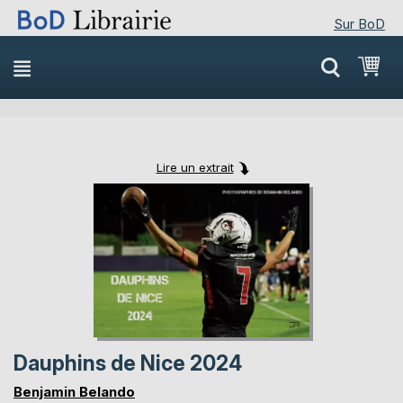
Sur BoD
Skip
Mon
to
Content
Lire un extrait
Skip
Skip
to
to
the
the
end
beginning
of
of
the
the
images
images
gallery
gallery
Dauphins de Nice 2024
Benjamin Belando