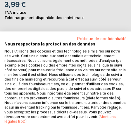
3,99 €
TVA incluse
Téléchargement disponible dès maintenant
AJOUTER AU PANIER
Politique de confidentialité
Nous respectons la protection des données
Nous utilisons des cookies et des technologies similaires sur notre
Ajouter à ma liste d'envies
site web. Certains d'entre eux sont essentiels et techniquement
Laisser un avis
nécessaires. Nous utilisons également des méthodes d'analyse (par
exemple des cookies ou des empreintes digitales, ainsi que le suivi
côté serveur) pour mesurer la fréquence des visites sur notre site et la
manière dont il est utilisé. Nous utilisons des technologies de suivi à
des fins de marketing et recourons à cet effet au suivi côté serveur
ainsi qu'à des fournisseurs tiers, ce qui permet d'utiliser des cookies,
des empreintes digitales, des pixels de suivi et des adresses IP sur
tous les appareils. Nous intégrons également sur notre site des
contenus tiers provenant d'autres fournisseurs (plateformes vidéo).
Nous n'avons aucune influence sur le traitement ultérieur des données
DESCRIPTION
et sur un éventuel tracking par le fournisseur tiers. Par votre réglage,
vous acceptez les processus décrits ci-dessus. Vous pouvez
révoquer votre consentement avec effet pour l'avenir. (
Mentions
légales BoD
)
La saison 2024 des Dauphins de Nice en photos. Voilà ce
qui vous attend dans ce livre de plus de 70 photos inédites